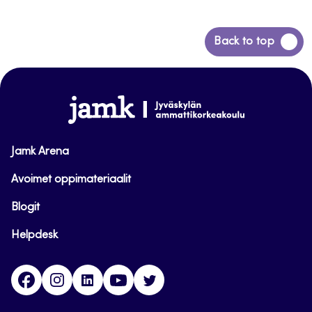
Siirry
Back to top
takaisin
sivun
alkuun
www.jamk.fi
Jamk Arena
Avoimet oppimateriaalit
Blogit
Helpdesk
Facebook
Instagram
LinkedIn
Youtube
Twitter