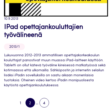
10.9.2013
IPad opettajankouluttajien
työvälineenä
2013/1
Lukuvuonna 2012-2013 ammatillisen opettajakorkeakoulun
kouluttajat panostivat muun muassa iPad-laitteen käyttöön.
Tabletti on ollut kätevä työväline kiireisessä matkatyössä sekä
kotimaassa että ulkomailla. Sähköpostin ja internetin selailun
lisäksi iPadin sovelluksilla on saatu aikaan monenlaisia
tuotoksia. Oheinen video kertoo iPadin monipuolisesta
käytöstä opettajankoulutuksessa.
1
2
…
4
PREVIOUS
PAGE
PAGE
PAGE
NEXT