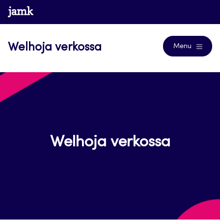
Siirry
www.jamk.fi
Journals
suoraan
sisältöön
Welhoja verkossa
Menu
Welhoja verkossa