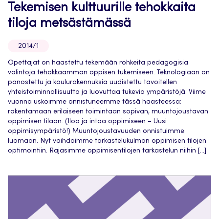
Tekemisen kulttuurille tehokkaita
tiloja metsästämässä
2014/1
Opettajat on haastettu tekemään rohkeita pedagogisia
valintoja tehokkaamman oppisen tukemiseen. Teknologiaan on
panostettu ja koulurakennuksia uudistettu tavoitellen
yhteistoiminnallisuutta ja luovuttaa tukevia ympäristöjä. Viime
vuonna uskoimme onnistuneemme tässä haasteessa:
rakentamaan erilaiseen toimintaan sopivan, muuntojoustavan
oppimisen tilaan. (Iloa ja intoa oppimiseen – Uusi
oppimisympäristö!) Muuntojoustavuuden onnistuimme
luomaan. Nyt vaihdoimme tarkastelukulman oppimisen tilojen
optimointiin. Rajasimme oppimisentilojen tarkastelun niihin […]