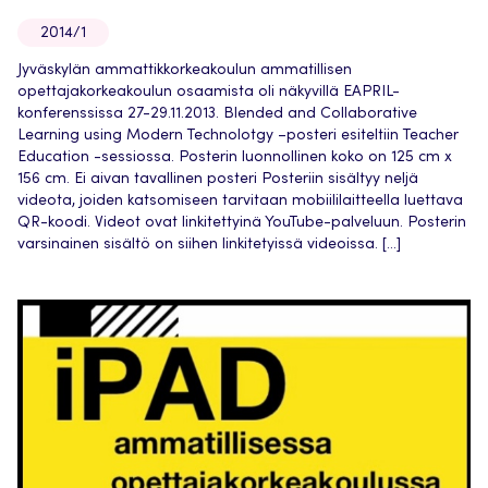
2014/1
Jyväskylän ammattikkorkeakoulun ammatillisen
opettajakorkeakoulun osaamista oli näkyvillä EAPRIL-
konferenssissa 27-29.11.2013. Blended and Collaborative
Learning using Modern Technolotgy –posteri esiteltiin Teacher
Education -sessiossa. Posterin luonnollinen koko on 125 cm x
156 cm. Ei aivan tavallinen posteri Posteriin sisältyy neljä
videota, joiden katsomiseen tarvitaan mobiililaitteella luettava
QR-koodi. Videot ovat linkitettyinä YouTube-palveluun. Posterin
varsinainen sisältö on siihen linkitetyissä videoissa. […]