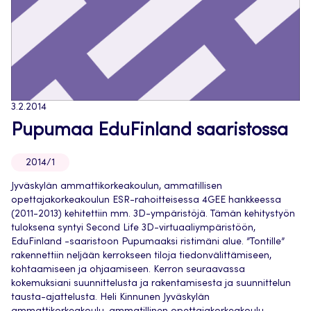
3.2.2014
Pupumaa EduFinland saaristossa
2014/1
Jyväskylän ammattikorkeakoulun, ammatillisen
opettajakorkeakoulun ESR-rahoitteisessa 4GEE hankkeessa
(2011-2013) kehitettiin mm. 3D-ympäristöjä. Tämän kehitystyön
tuloksena syntyi Second Life 3D-virtuaaliympäristöön,
EduFinland -saaristoon Pupumaaksi ristimäni alue. ”Tontille”
rakennettiin neljään kerrokseen tiloja tiedonvälittämiseen,
kohtaamiseen ja ohjaamiseen. Kerron seuraavassa
kokemuksiani suunnittelusta ja rakentamisesta ja suunnittelun
tausta-ajattelusta. Heli Kinnunen Jyväskylän