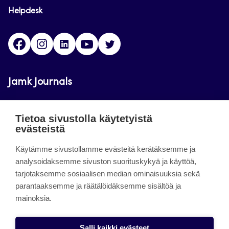
Helpdesk
Facebook
Instagram
LinkedIn
Youtube
Twitter
Jamk Journals
Jamkin verkkolehdet ovat julkisia ja maksuttomasti
Tietoa sivustolla käytetyistä
luettavissa. Verkkolehtien tarkoituksena on tukea
evästeistä
opetusta sekä tutkimus-, kehitys- ja
Käytämme sivustollamme evästeitä kerätäksemme ja
innovaatiotoimintaa.
analysoidaksemme sivuston suorituskykyä ja käyttöä,
tarjotaksemme sosiaalisen median ominaisuuksia sekä
About the site
parantaaksemme ja räätälöidäksemme sisältöä ja
mainoksia.
Jamkin verkkolehdet
Saavutettavuusseloste
Salli kaikki evästeet