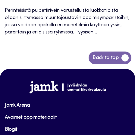
Perinteisistä pulpettirivein varustelluista luokkatiloista
ollaan siirtymässä muuntojoustaviin oppimisympäristöihin,
joissa voidaan opiskella eri menetelmiä käyttäen yksin,
pareittain ja erilaisissa ryhmissä. Fyysisen...
Siirry
Back to top
takaisin
sivun
alkuun
www.jamk.fi
Jamk Arena
Avoimet oppimateriaalit
Blogit