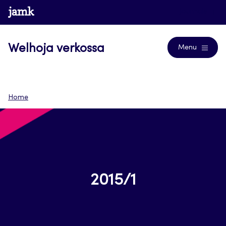
Siirry
www.jamk.fi
Journals
suoraan
sisältöön
Welhoja verkossa
Menu
Home
2015/1