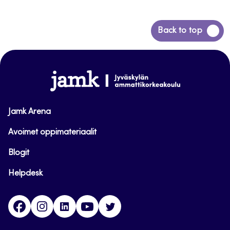
Siirry
Back to top
takaisin
sivun
alkuun
www.jamk.fi
Jamk Arena
Avoimet oppimateriaalit
Blogit
Helpdesk
Facebook
Instagram
LinkedIn
Youtube
Twitter