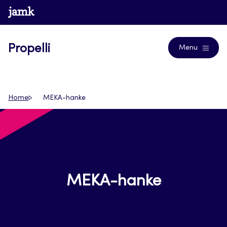
Siirry
www.jamk.fi
Journals
suoraan
sisältöön
Propelli
Menu
Home
MEKA-hanke
MEKA-hanke