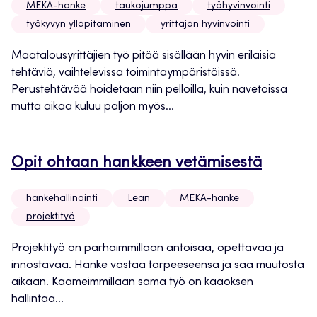
MEKA-hanke
taukojumppa
työhyvinvointi
työkyvyn ylläpitäminen
yrittäjän hyvinvointi
Maatalousyrittäjien työ pitää sisällään hyvin erilaisia
tehtäviä, vaihtelevissa toimintaympäristöissä.
Perustehtävää hoidetaan niin pelloilla, kuin navetoissa
mutta aikaa kuluu paljon myös...
Opit ohtaan hankkeen vetämisestä
hankehallinointi
Lean
MEKA-hanke
projektityö
Projektityö on parhaimmillaan antoisaa, opettavaa ja
innostavaa. Hanke vastaa tarpeeseensa ja saa muutosta
aikaan. Kaameimmillaan sama työ on kaaoksen
hallintaa...