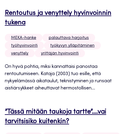
Rentoutus ja venyttely hyvinvoinnin
tukena
MEKA-hanke
palauttava harjoitus
työhyvinvointi
työkyvyn ylläpitäminen
venyttely
yrittäjän hyvinvointi
On hyvä pohtia, miksi kannattaisi panostaa
rentoutumiseen. Kataja (2003) tuo esille, että
nykyelämässä aikataulut, teknistyminen ja runsaat
aistiärsykkeet aiheuttavat hermostollisen...
”Tässä mitään taukoja tartte”….vai
tarvitsisiko kuitenkin?