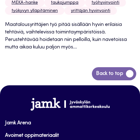
MEKA-hanke
taukojumppa
työhyvinvointi
työkyvyn ylläpitäminen
yrittäjän hyvinvointi
Maatalousyrittäjien työ pitää sisällään hyvin erilaisia
tehtäviä, vaihtelevissa toimintaympäristöissä.
Perustehtävää hoidetaan niin pelloilla, kuin navetoissa
mutta aikaa kuluu paljon myös...
Siirry
Back to top
takaisin
sivun
alkuun
www.jamk.fi
Jamk Arena
Avoimet oppimateriaalit