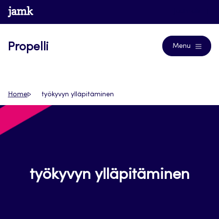
Siirry
www.jamk.fi
Journals
suoraan
sisältöön
Propelli
Menu
Home
työkyvyn ylläpitäminen
työkyvyn ylläpitäminen