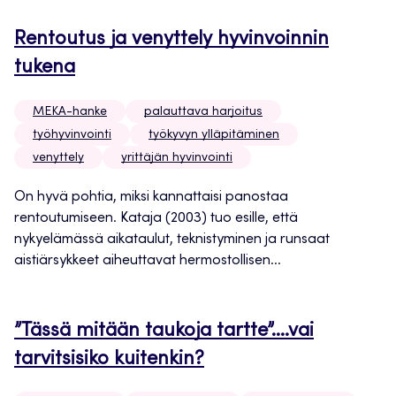
Rentoutus ja venyttely hyvinvoinnin
tukena
MEKA-hanke
palauttava harjoitus
työhyvinvointi
työkyvyn ylläpitäminen
venyttely
yrittäjän hyvinvointi
On hyvä pohtia, miksi kannattaisi panostaa
rentoutumiseen. Kataja (2003) tuo esille, että
nykyelämässä aikataulut, teknistyminen ja runsaat
aistiärsykkeet aiheuttavat hermostollisen...
”Tässä mitään taukoja tartte”….vai
tarvitsisiko kuitenkin?