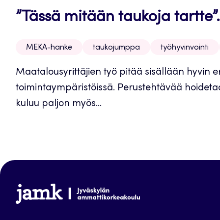
”Tässä mitään taukoja tartte”…
MEKA-hanke
taukojumppa
työhyvinvointi
Maatalousyrittäjien työ pitää sisällään hyvin er
toimintaympäristöissä. Perustehtävää hoidetaan
kuluu paljon myös...
www.jamk.fi