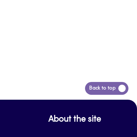
Siirry
Back to top
takaisin
sivun
alkuun
About the site