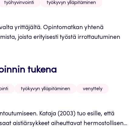
työhyvinvointi
työkyvyn ylläpitäminen
alta yrittäjältä. Opintomatkan yhtenä
mista, joista erityisesti työstä irrottautuminen
voinnin tukena
inti
työkyvyn ylläpitäminen
venyttely
toutumiseen. Kataja (2003) tuo esille, että
aat aistiärsykkeet aiheuttavat hermostollisen...