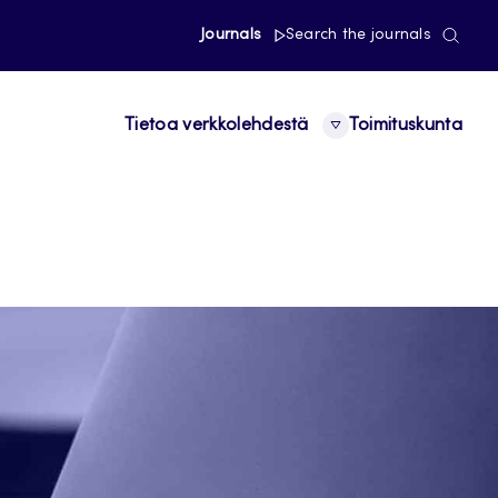
Journals
Search the journals
Tietoa verkkolehdestä
Toimituskunta