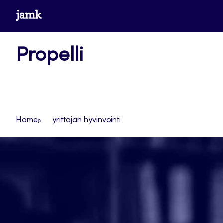
Siirry
www.jamk.fi
suoraan
sisältöön
Propelli
Home
yrittäjän hyvinvointi