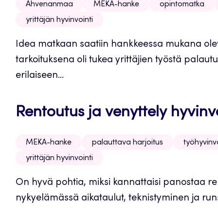
Ahvenanmaa
MEKA-hanke
opintomatka
yrittäjän hyvinvointi
Idea matkaan saatiin hankkeessa mukana olev
tarkoituksena oli tukea yrittäjien työstä palautu
erilaiseen...
Rentoutus ja venyttely hyvin
MEKA-hanke
palauttava harjoitus
työhyvinvo
yrittäjän hyvinvointi
On hyvä pohtia, miksi kannattaisi panostaa ren
nykyelämässä aikataulut, teknistyminen ja runs