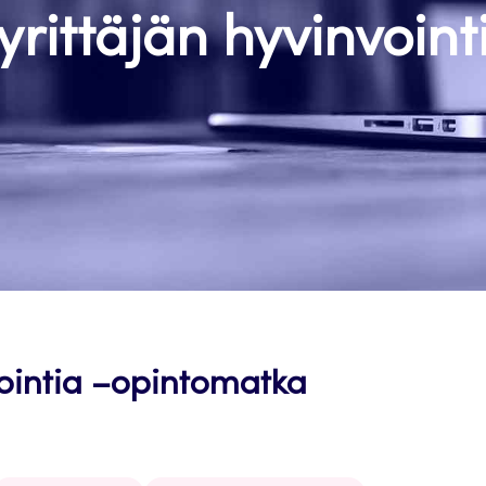
yrittäjän hyvinvoint
nvointia –opintomatka