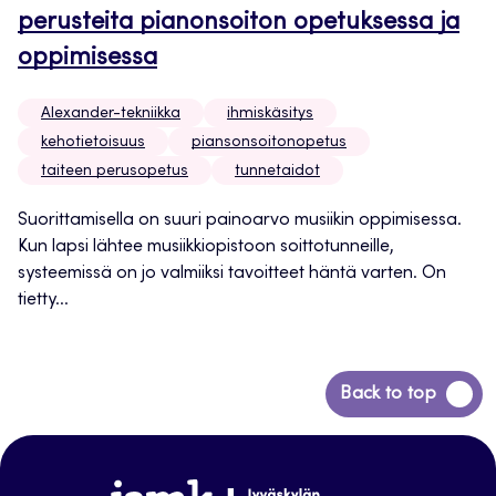
perusteita pianonsoiton opetuksessa ja
oppimisessa
Alexander-tekniikka
ihmiskäsitys
kehotietoisuus
piansonsoitonopetus
taiteen perusopetus
tunnetaidot
Suorittamisella on suuri painoarvo musiikin oppimisessa.
Kun lapsi lähtee musiikkiopistoon soittotunneille,
systeemissä on jo valmiiksi tavoitteet häntä varten. On
tietty...
Siirry
Back to top
takaisin
sivun
alkuun
www.jamk.fi