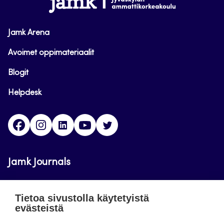
Jamk Arena
Avoimet oppimateriaalit
Blogit
Helpdesk
Facebook
Instagram
LinkedIn
Youtube
Twitter
Jamk Journals
Jamkin verkkolehdet ovat julkisia ja maksuttomasti
Tietoa sivustolla käytetyistä
luettavissa. Verkkolehtien tarkoituksena on tukea
evästeistä
opetusta sekä tutkimus-, kehitys- ja