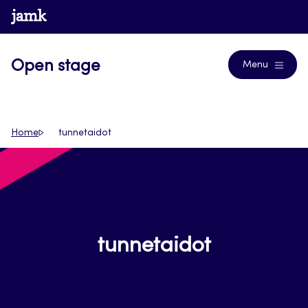
Siirry
www.jamk.fi
Journals
suoraan
sisältöön
Open stage
Menu
Home
tunnetaidot
tunnetaidot