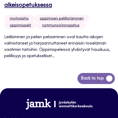
alkeisopetuksessa
motivaatio
oppimisen pelillistäminen
oppimispelit
rummunsoitonopetus
Leikkiminen ja pelien pelaaminen ovat kautta aikojen
valmistaneet ja harjaannuttaneet erinäisiin tosielämän
vaatimiin taitoihin. Oppimispeleissä yhdistyvät hauskuus,
pelillisyys ja opetukselliset...
Siirry
Back to top
takaisin
sivun
alkuun
www.jamk.fi