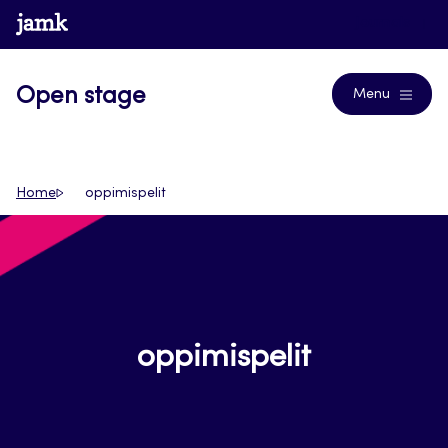
Siirry
www.jamk.fi
Journals
suoraan
sisältöön
Open stage
Menu
Home
oppimispelit
oppimispelit