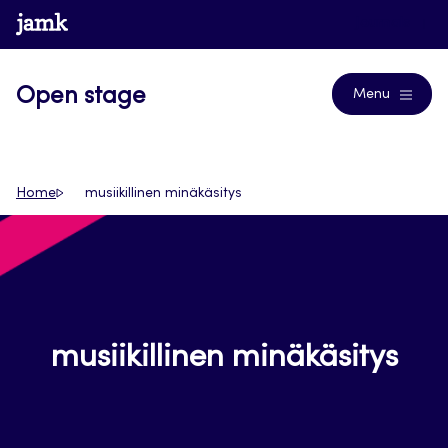
Siirry
www.jamk.fi
Journals
suoraan
sisältöön
Open stage
Menu
Home
musiikillinen minäkäsitys
musiikillinen minäkäsitys