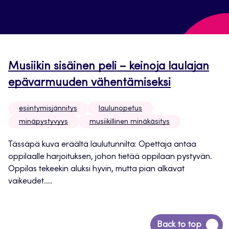
Musiikin sisäinen peli – keinoja laulajan
epävarmuuden vähentämiseksi
esiintymisjännitys
laulunopetus
minäpystyvyys
musiikillinen minäkäsitys
Tässäpä kuva eräältä laulutunnilta: Opettaja antaa
oppilaalle harjoituksen, johon tietää oppilaan pystyvän.
Oppilas tekeekin aluksi hyvin, mutta pian alkavat
vaikeudet....
Siirry
Back to top