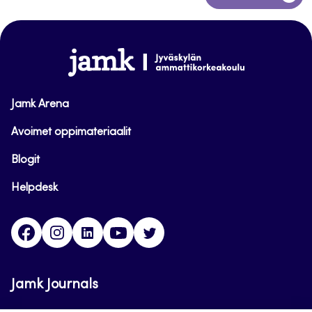
takaisin
sivun
alkuun
www.jamk.fi
Jamk Arena
Avoimet oppimateriaalit
Blogit
Helpdesk
Facebook
Instagram
LinkedIn
Youtube
Twitter
Jamk Journals