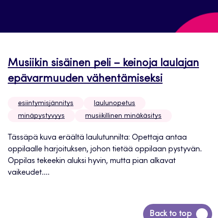
Musiikin sisäinen peli – keinoja laulajan
epävarmuuden vähentämiseksi
esiintymisjännitys
laulunopetus
minäpystyvyys
musiikillinen minäkäsitys
Tässäpä kuva eräältä laulutunnilta: Opettaja antaa
oppilaalle harjoituksen, johon tietää oppilaan pystyvän.
Oppilas tekeekin aluksi hyvin, mutta pian alkavat
vaikeudet....
Siirry
Back to top