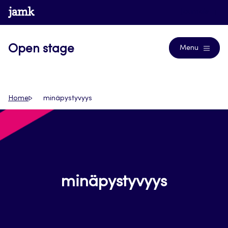
Siirry
www.jamk.fi
Journals
suoraan
sisältöön
Open stage
Menu
Home
minäpystyvyys
minäpystyvyys