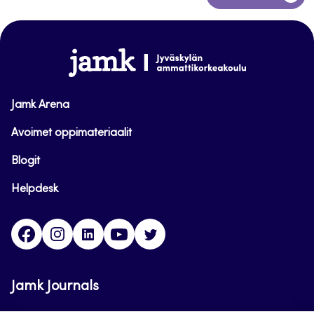
takaisin
sivun
alkuun
www.jamk.fi
Jamk Arena
Avoimet oppimateriaalit
Blogit
Helpdesk
Facebook
Instagram
LinkedIn
Youtube
Twitter
Jamk Journals