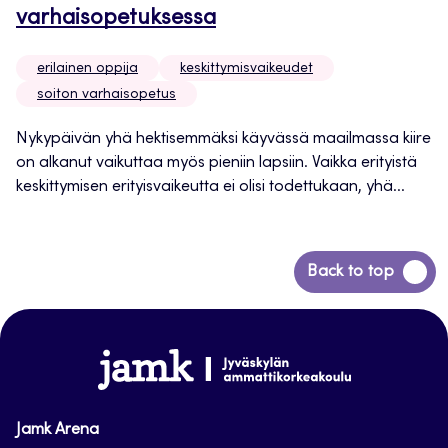
varhaisopetuksessa
erilainen oppija
keskittymisvaikeudet
soiton varhaisopetus
Nykypäivän yhä hektisemmäksi käyvässä maailmassa kiire
on alkanut vaikuttaa myös pieniin lapsiin. Vaikka erityistä
keskittymisen erityisvaikeutta ei olisi todettukaan, yhä...
Siirry
Back to top
takaisin
sivun
alkuun
www.jamk.fi
Jamk Arena