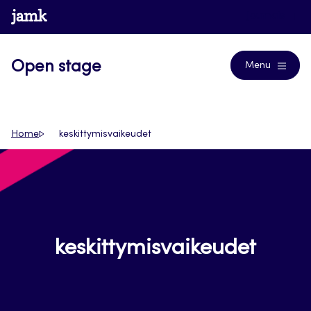
Siirry
www.jamk.fi
Journals
suoraan
sisältöön
Open stage
Menu
Home
keskittymisvaikeudet
keskittymisvaikeudet