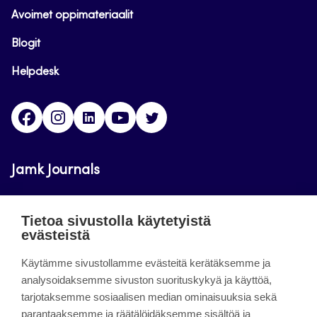
Avoimet oppimateriaalit
Blogit
Helpdesk
Facebook
Instagram
LinkedIn
Youtube
Twitter
Jamk Journals
Jamkin verkkolehdet ovat julkisia ja maksuttomasti
Tietoa sivustolla käytetyistä
luettavissa. Verkkolehtien tarkoituksena on tukea
evästeistä
opetusta sekä tutkimus-, kehitys- ja
Käytämme sivustollamme evästeitä kerätäksemme ja
innovaatiotoimintaa.
analysoidaksemme sivuston suorituskykyä ja käyttöä,
tarjotaksemme sosiaalisen median ominaisuuksia sekä
About the site
parantaaksemme ja räätälöidäksemme sisältöä ja