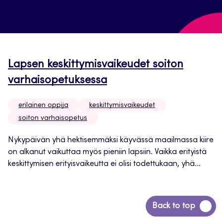
Lapsen keskittymisvaikeudet soiton
varhaisopetuksessa
erilainen oppija
keskittymisvaikeudet
soiton varhaisopetus
Nykypäivän yhä hektisemmäksi käyvässä maailmassa kiire
on alkanut vaikuttaa myös pieniin lapsiin. Vaikka erityistä
keskittymisen erityisvaikeutta ei olisi todettukaan, yhä...
Siirry
Back to top
takaisin