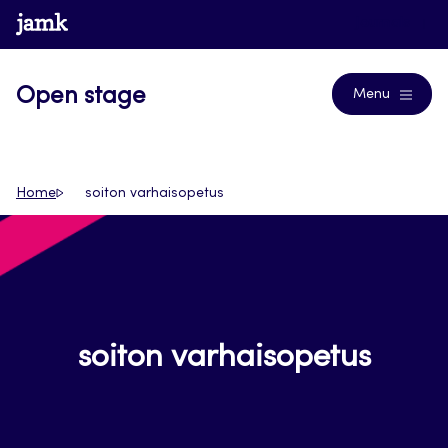
Siirry
www.jamk.fi
Journals
suoraan
sisältöön
Open stage
Menu
Home
soiton varhaisopetus
soiton varhaisopetus