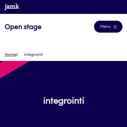
Siirry
www.jamk.fi
Journals
suoraan
sisältöön
Open stage
Menu
Home
integrointi
integrointi