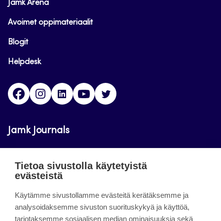
Jamk Arena
Avoimet oppimateriaalit
Blogit
Helpdesk
Facebook
Instagram
LinkedIn
Youtube
Twitter
Jamk Journals
Jamkin verkkolehdet ovat julkisia ja maksuttomasti
Tietoa sivustolla käytetyistä
luettavissa. Verkkolehtien tarkoituksena on tukea
evästeistä
opetusta sekä tutkimus-, kehitys- ja
Käytämme sivustollamme evästeitä kerätäksemme ja
innovaatiotoimintaa.
analysoidaksemme sivuston suorituskykyä ja käyttöä,
tarjotaksemme sosiaalisen median ominaisuuksia sekä