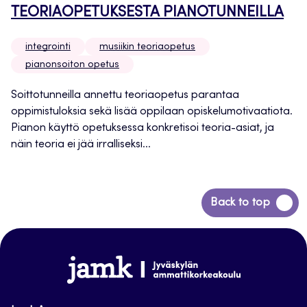
TEORIAOPETUKSESTA PIANOTUNNEILLA
integrointi
musiikin teoriaopetus
pianonsoiton opetus
Soittotunneilla annettu teoriaopetus parantaa
oppimistuloksia sekä lisää oppilaan opiskelumotivaatiota.
Pianon käyttö opetuksessa konkretisoi teoria-asiat, ja
näin teoria ei jää irralliseksi...
Siirry
Back to top
takaisin
sivun
alkuun
www.jamk.fi