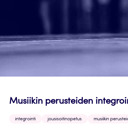
Musiikin perusteiden integroi
integrointi
jousisoitinopetus
musiikin peruste