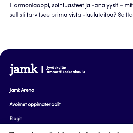
Harmoniaoppi, sointuasteet ja -analyysit – mit
sellisti tarvitsee prima vista -laulutaitoa? Soit
www.jamk.fi
Jamk Arena
Avoimet oppimateriaalit
Blogit