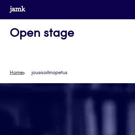
Siirry
www.jamk.fi
suoraan
sisältöön
Open stage
Home
jousisoitinopetus