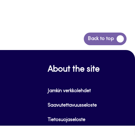
Siirry
Back to top
takaisin
sivun
alkuun
About the site
Jamkin verkkolehdet
Saavutettavuusseloste
Tietosuojaseloste
Evästeet