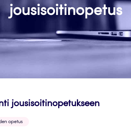
jousisoitinopetus
nti jousisoitinopetukseen
iden opetus