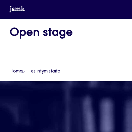
Siirry
www.jamk.fi
suoraan
sisältöön
Open stage
Home
esiintymistaito