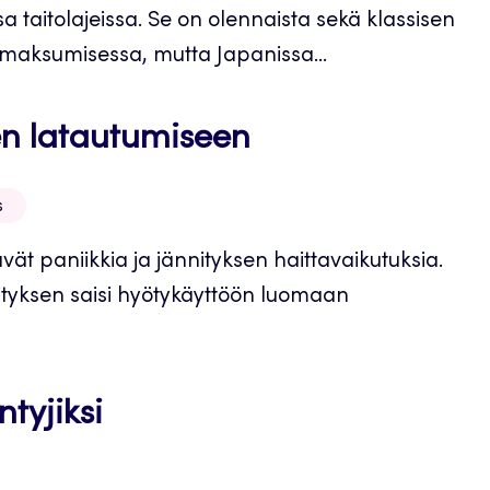
a taitolajeissa. Se on olennaista sekä klassisen
 omaksumisessa, mutta Japanissa...
en latautumiseen
s
vät paniikkia ja jännityksen haittavaikutuksia.
nnityksen saisi hyötykäyttöön luomaan
ntyjiksi