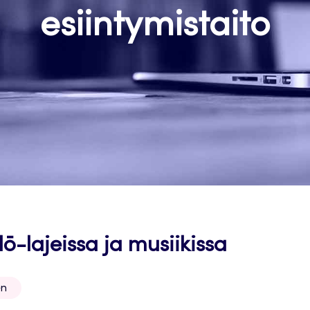
esiintymistaito
ō-lajeissa ja musiikissa
en