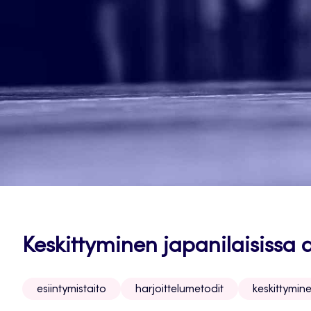
Keskittyminen japanilaisissa d
esiintymistaito
harjoittelumetodit
keskittymin