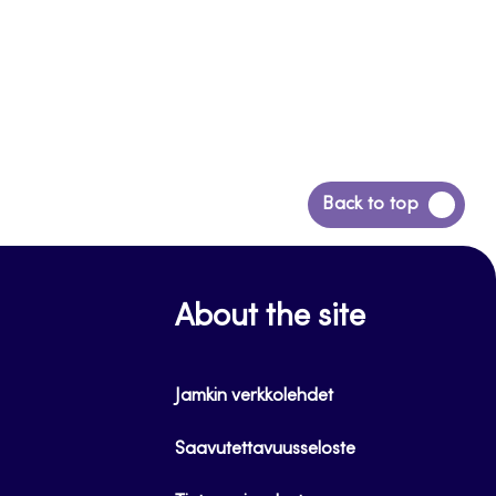
Siirry
Back to top
takaisin
sivun
alkuun
About the site
Jamkin verkkolehdet
Saavutettavuusseloste