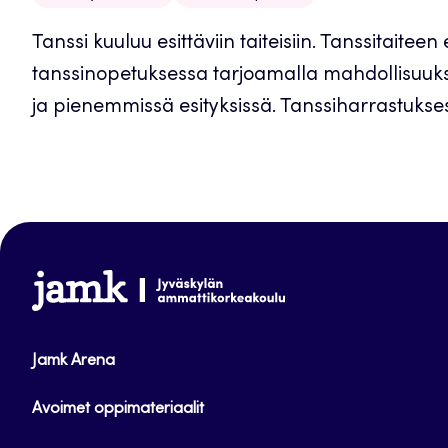
Tanssi kuuluu esittäviin taiteisiin. Tanssitaite
tanssinopetuksessa tarjoamalla mahdollisuuksi
ja pienemmissä esityksissä. Tanssiharrastukses
www.jamk.fi
Jamk Arena
Avoimet oppimateriaalit