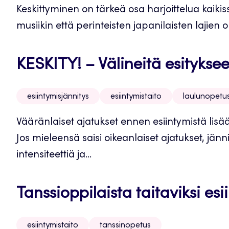
Keskittyminen on tärkeä osa harjoittelua kaikiss
musiikin että perinteisten japanilaisten lajien
KESKITY! – Välineitä esitykse
esiintymisjännitys
esiintymistaito
laulunopetu
Vääränlaiset ajatukset ennen esiintymistä lisää
Jos mieleensä saisi oikeanlaiset ajatukset, jä
intensiteettiä ja...
Tanssioppilaista taitaviksi esii
esiintymistaito
tanssinopetus