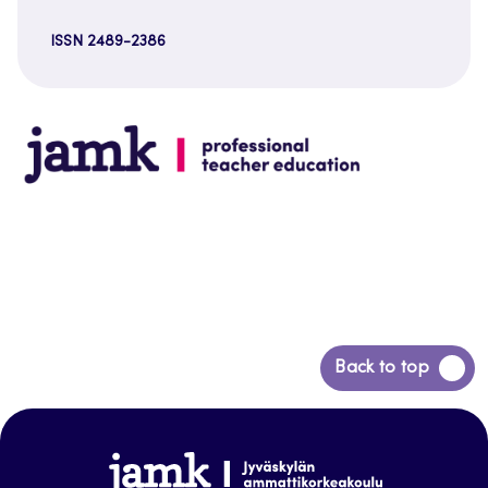
ISSN 2489-2386
Back
Back to top
to
top
www.jamk.fi