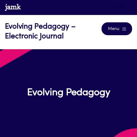
Skip
www.jamk.fi
Journals
to
content
Evolving Pedagogy –
Menu
Electronic Journal
Evolving Pedagogy