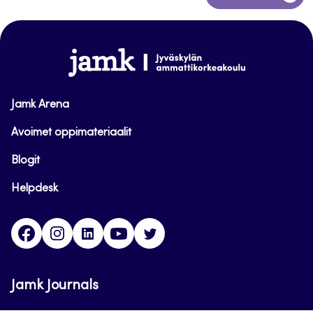
takaisin
sivun
alkuun
www.jamk.fi
Jamk Arena
Avoimet oppimateriaalit
Blogit
Helpdesk
Facebook
Instagram
LinkedIn
Youtube
Twitter
Jamk Journals