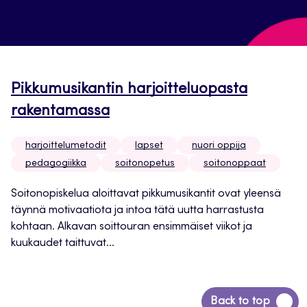
Pikkumusikantin harjoitteluopasta
rakentamassa
harjoittelumetodit
lapset
nuori oppija
pedagogiikka
soitonopetus
soitonoppaat
Soitonopiskelua aloittavat pikkumusikantit ovat yleensä
täynnä motivaatiota ja intoa tätä uutta harrastusta
kohtaan. Alkavan soittouran ensimmäiset viikot ja
kuukaudet taittuvat...
Siirry
Back to top