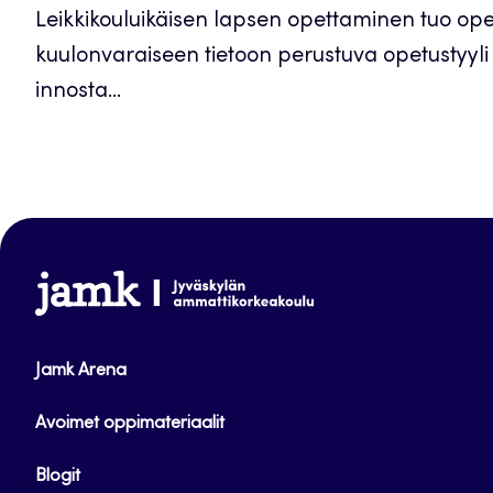
Leikkikouluikäisen lapsen opettaminen tuo opet
kuulonvaraiseen tietoon perustuva opetustyyli e
innosta...
www.jamk.fi
Jamk Arena
Avoimet oppimateriaalit
Blogit