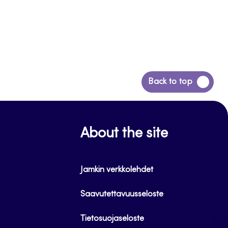
Siirry
Back to top
takaisin
sivun
alkuun
About the site
Jamkin verkkolehdet
Saavutettavuusseloste
Tietosuojaseloste