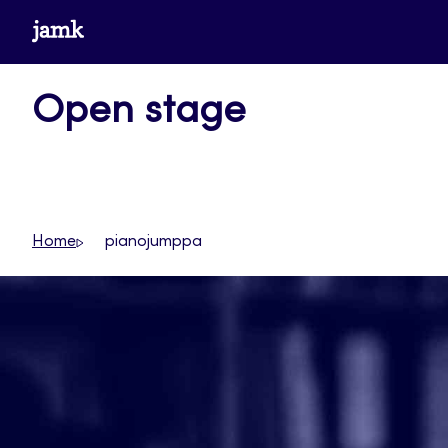
Siirry
www.jamk.fi
suoraan
sisältöön
Open stage
Home
pianojumppa