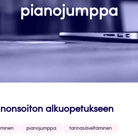
pianojumppa
ianonsoiton alkuopetukseen
iminen
pianojumppa
tarinasäveltäminen