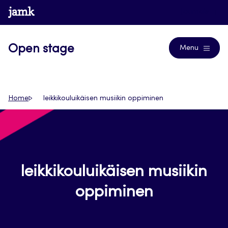
Siirry
www.jamk.fi
Journals
suoraan
sisältöön
Open stage
Menu
Home
leikkikouluikäisen musiikin oppiminen
leikkikouluikäisen musiikin
oppiminen