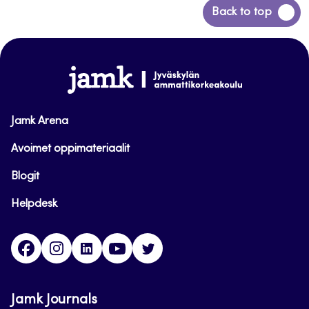
Siirry
Back to top
takaisin
sivun
alkuun
www.jamk.fi
Jamk Arena
Avoimet oppimateriaalit
Blogit
Helpdesk
Facebook
Instagram
LinkedIn
Youtube
Twitter
Jamk Journals