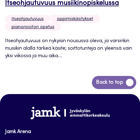
Itseohjautuvuus musiikinopiskelussa
itseohjautuvuus
oppimiskäsitykset
pianonsoiton opetus
Itseohjautuvuus on nykyisin nousussa oleva, ja varsinkin
musiikin alalla tärkeä käsite; soittotunteja on yleensä vain
yksi viikossa ja muu aika...
Siirry
Back to top
takaisin
sivun
alkuun
www.jamk.fi
Jamk Arena