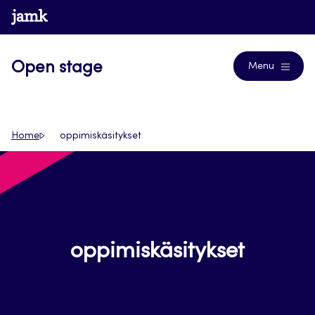
Siirry
www.jamk.fi
Journals
suoraan
sisältöön
Open stage
Menu
Home
oppimiskäsitykset
oppimiskäsitykset