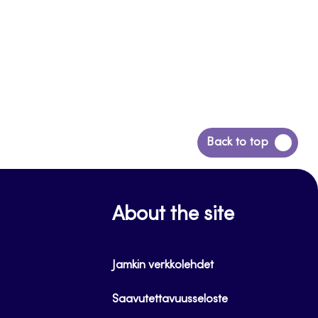
Siirry
Back to top
takaisin
sivun
alkuun
About the site
Jamkin verkkolehdet
Saavutettavuusseloste