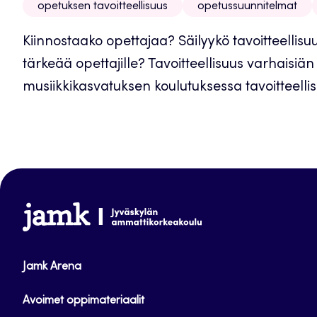
opetuksen tavoitteellisuus
opetussuunnitelmat
Kiinnostaako opettajaa? Säilyykö tavoitteellisu
tärkeää opettajille? Tavoitteellisuus varhaisi
musiikkikasvatuksen koulutuksessa tavoitteellis
www.jamk.fi
Jamk Arena
Avoimet oppimateriaalit