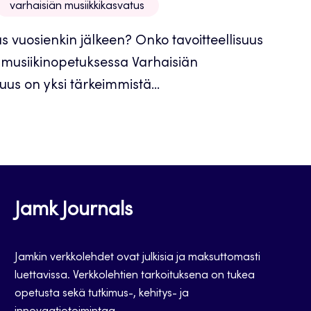
varhaisiän musiikkikasvatus
us vuosienkin jälkeen? Onko tavoitteellisuus
än musiikinopetuksessa Varhaisiän
uus on yksi tärkeimmistä...
Jamk Journals
Jamkin verkkolehdet ovat julkisia ja maksuttomasti
luettavissa. Verkkolehtien tarkoituksena on tukea
opetusta sekä tutkimus-, kehitys- ja