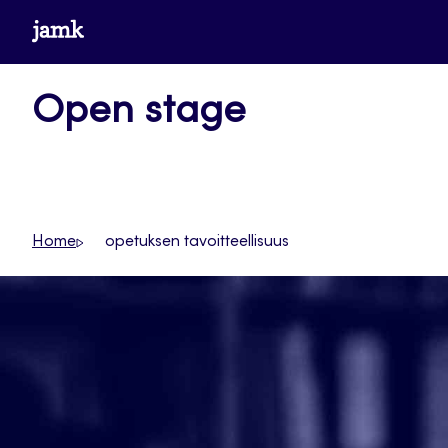
Siirry
www.jamk.fi
suoraan
sisältöön
Open stage
Home
opetuksen tavoitteellisuus