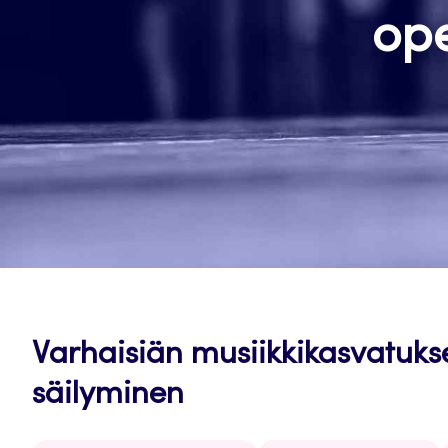
ope
Varhaisiän musiikkikasvatukse
säilyminen