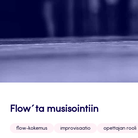
Flow´ta musisointiin
flow-kokemus
improvisaatio
opettajan rooli