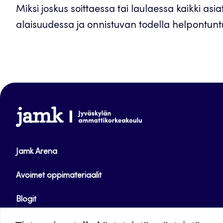
Miksi joskus soittaessa tai laulaessa kaikki asi
alaisuudessa ja onnistuvan todella helpontuntuis
www.jamk.fi
Jamk Arena
Avoimet oppimateriaalit
Blogit