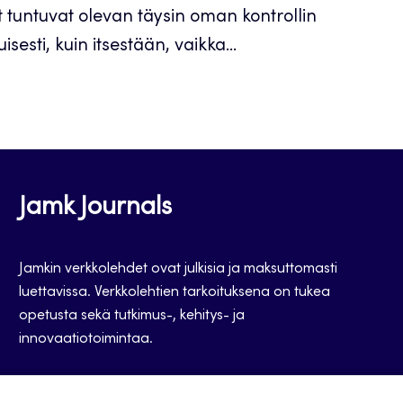
at tuntuvat olevan täysin oman kontrollin
esti, kuin itsestään, vaikka...
Jamk Journals
Jamkin verkkolehdet ovat julkisia ja maksuttomasti
luettavissa. Verkkolehtien tarkoituksena on tukea
opetusta sekä tutkimus-, kehitys- ja
innovaatiotoimintaa.