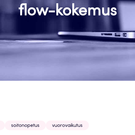
flow-kokemus
soitonopetus
vuorovaikutus