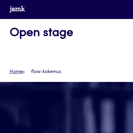
Siirry
www.jamk.fi
suoraan
sisältöön
Open stage
Home
flow-kokemus