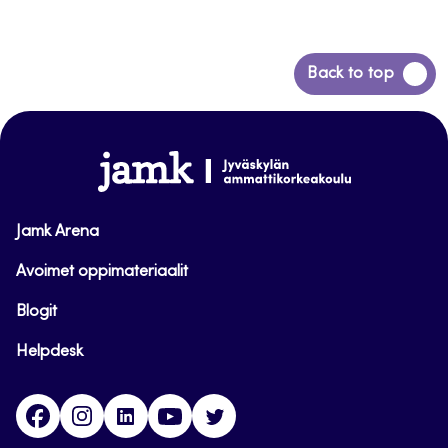
Back
Back to top
to
top
www.jamk.fi
Jamk Arena
Avoimet oppimateriaalit
Blogit
Helpdesk
Facebook
Instagram
LinkedIn
Youtube
Twitter