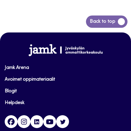
Back
Back to top
to
top
www.jamk.fi
Jamk Arena
Avoimet oppimateriaalit
Blogit
Helpdesk
Facebook
Instagram
LinkedIn
Youtube
Twitter