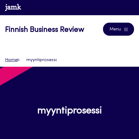
Skip
www.jamk.fi
Journals
to
content
Finnish Business Review
Menu
Home
myyntiprosessi
myyntiprosessi