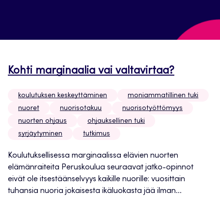
Kohti marginaalia vai valtavirtaa?
koulutuksen keskeyttäminen
moniammatillinen tuki
nuoret
nuorisotakuu
nuorisotyöttömyys
nuorten ohjaus
ohjauksellinen tuki
syrjäytyminen
tutkimus
Koulutuksellisessa marginaalissa elävien nuorten
elämänraiteita Peruskoulua seuraavat jatko-opinnot
eivät ole itsestäänselvyys kaikille nuorille: vuosittain
tuhansia nuoria jokaisesta ikäluokasta jää ilman...