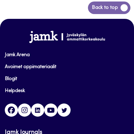
Siirry
Back to top
takaisin
sivun
alkuun
www.jamk.fi
Jamk Arena
Avoimet oppimateriaalit
Blogit
Helpdesk
Facebook
Instagram
LinkedIn
Youtube
Twitter
Jamk Journals