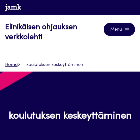
Siirry
www.jamk.fi
Journals
suoraan
sisältöön
Elinikäisen ohjauksen
Menu
verkkolehti
Home
koulutuksen keskeyttäminen
koulutuksen keskeyttäminen