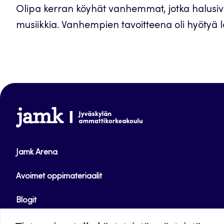
Olipa kerran köyhät vanhemmat, jotka halusi
musiikkia. Vanhempien tavoitteena oli hyötyä lap
www.jamk.fi
Jamk Arena
Avoimet oppimateriaalit
Blogit