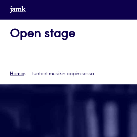
Siirry
www.jamk.fi
suoraan
sisältöön
Open stage
Home
tunteet musiikin oppimisessa