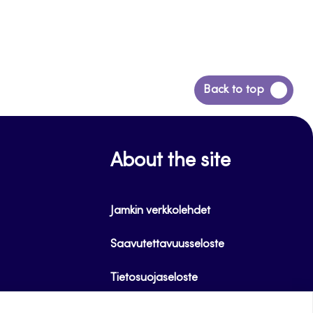
Siirry
Back to top
takaisin
sivun
alkuun
About the site
Jamkin verkkolehdet
Saavutettavuusseloste
Tietosuojaseloste
Evästeet