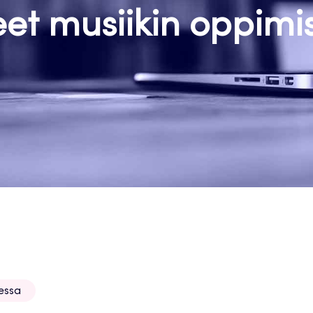
eet musiikin oppimi
sessa