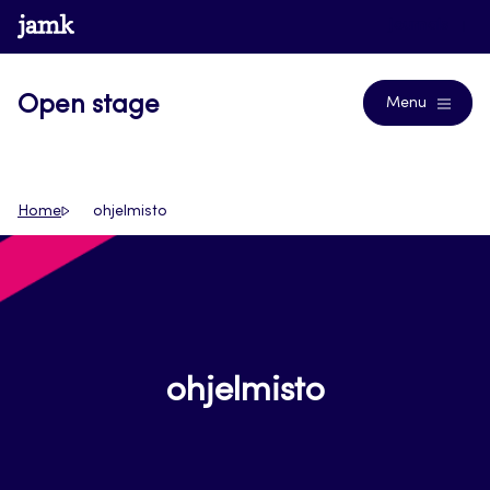
Siirry
www.jamk.fi
Journals
suoraan
sisältöön
Open stage
Menu
Home
ohjelmisto
ohjelmisto