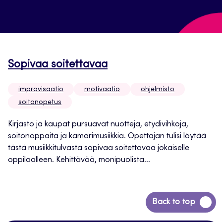
Sopivaa soitettavaa
improvisaatio
motivaatio
ohjelmisto
soitonopetus
Kirjasto ja kaupat pursuavat nuotteja, etydivihkoja,
soitonoppaita ja kamarimusiikkia. Opettajan tulisi löytää
tästä musiikkitulvasta sopivaa soitettavaa jokaiselle
oppilaalleen. Kehittävää, monipuolista...
Siirry
Back to top
takaisin