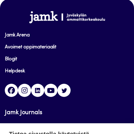
sivun
alkuun
www.jamk.fi
Jamk Arena
Avoimet oppimateriaalit
Blogit
Helpdesk
Facebook
Instagram
LinkedIn
Youtube
Twitter
Jamk Journals
Jamkin verkkolehdet ovat julkisia ja maksuttomasti