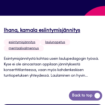
Ihana, kamala esiintymisjännitys
esiintymisjännitys
laulunopetus
mentaalivalmennus
Esiintymisjännitystä kohtaa usein laulupedagogin työssä.
Kyse ei ole ainoastaan oppilaan jännityksestä
konserttitilanteessa, vaan myös kahdenkeskisen
tuntiopetuksen yhteydessä. Laulaminen on hyvin...
Siirry
Back to top
takaisin