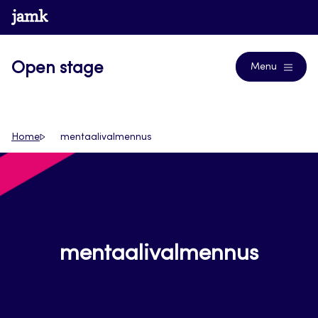
Siirry
www.jamk.fi
Journals
suoraan
sisältöön
Open stage
Menu
Home
mentaalivalmennus
mentaalivalmennus