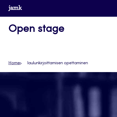
Siirry
www.jamk.fi
suoraan
sisältöön
Open stage
Home
laulunkirjoittamisen opettaminen