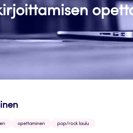
kirjoittamisen opet
minen
nen
opettaminen
pop/rock laulu