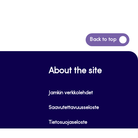
Siirry
Back to top
takaisin
sivun
alkuun
About the site
Jamkin verkkolehdet
Saavutettavuusseloste
Tietosuojaseloste
Evästeet