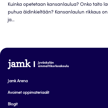
Kuinka opetetaan kansanlaulua? Onko taito lau
puhua äidinkieltään? Kansanlaulun rikkaus on 
ja...
www.jamk.fi
Jamk Arena
Avoimet oppimateriaalit
Blogit