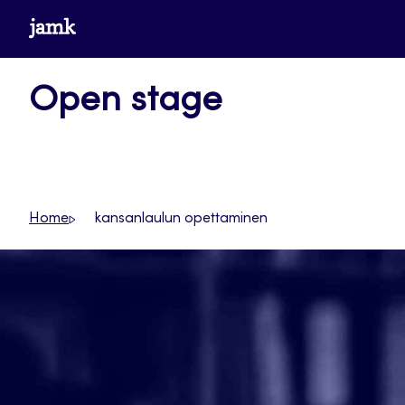
Siirry
www.jamk.fi
suoraan
sisältöön
Open stage
Home
kansanlaulun opettaminen