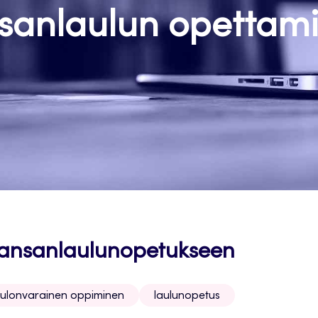
sanlaulun opettam
 kansanlaulunopetukseen
ulonvarainen oppiminen
laulunopetus