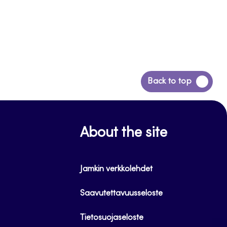
Siirry
Back to top
takaisin
sivun
alkuun
About the site
Jamkin verkkolehdet
Saavutettavuusseloste
Tietosuojaseloste