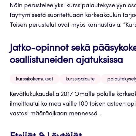
Näin perustelee yksi kurssipalautekyselyyn os
täyttymisestä suoritettuaan korkeakoulun tarj
Toisen perustelut ovat myös kannustavia: ”Kurssi
Jatko-opinnot sekä pääsykokee
osallistuneiden ajatuksissa
kurssikokemukset
kurssipalaute
palautekysel
Kevätlukukaudella 2017 Omalle polulle korkeako
ilmoittautui kolmea vaille 100 toisen asteen op
vastasi määräaikaan mennessä...