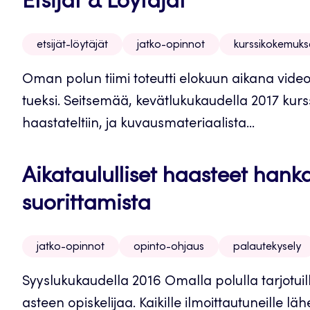
Etsijät & Löytäjät
etsijät-löytäjät
jatko-opinnot
kurssikokemuks
Oman polun tiimi toteutti elokuun aikana vide
tueksi. Seitsemää, kevätlukukaudella 2017 kursse
haastateltiin, ja kuvausmateriaalista...
Aikataululliset haasteet hank
suorittamista
jatko-opinnot
opinto-ohjaus
palautekysely
Syyslukukaudella 2016 Omalla polulla tarjotuille
asteen opiskelijaa. Kaikille ilmoittautuneille l