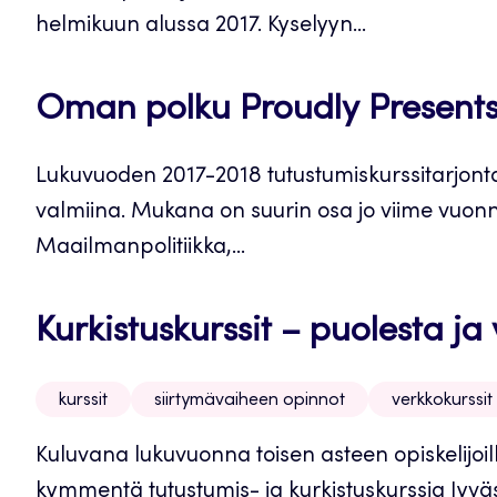
helmikuun alussa 2017. Kyselyyn...
Oman polku Proudly Presents,
Lukuvuoden 2017-2018 tutustumiskurssitarjonta
valmiina. Mukana on suurin osa jo viime vuonna
Maailmanpolitiikka,...
Kurkistuskurssit – puolesta ja
kurssit
siirtymävaiheen opinnot
verkkokurssit
Kuluvana lukuvuonna toisen asteen opiskelijoil
kymmentä tutustumis- ja kurkistuskurssia Jyvä