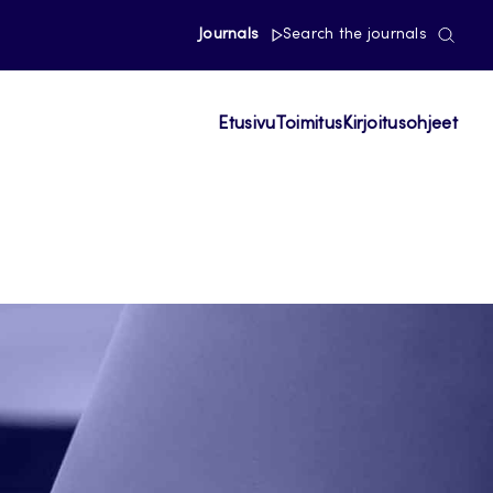
Journals
Search the journals
Etusivu
Toimitus
Kirjoitusohjeet