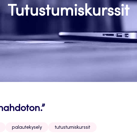
Tutustumiskurssit
 mahdoton.”
palautekysely
tutustumiskurssit