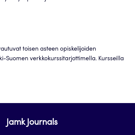
utuvat toisen asteen opiskelijoiden
ski-Suomen verkkokurssitarjottimella. Kursseilla
Jamk Journals