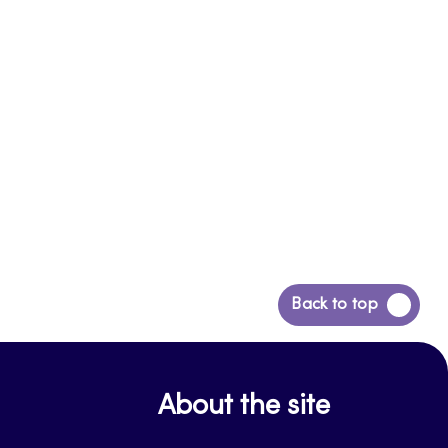
Siirry
Back to top
takaisin
sivun
alkuun
About the site