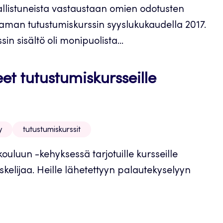
allistuneista vastaustaan omien odotusten
oaman tutustumiskurssin syyslukukaudella 2017.
n sisältö oli monipuolista...
t tutustumiskursseille
y
tutustumiskurssit
uluun -kehyksessä tarjotuille kursseille
iskelijaa. Heille lähetettyyn palautekyselyyn