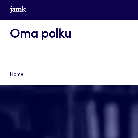
Siirry
www.jamk.fi
suoraan
sisältöön
Oma polku
Home