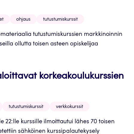
et
ohjaus
tutustumiskurssit
omateriaalia tutustumiskurssien markkinoinnin
illa ollutta toisen asteen opiskelijaa
aloittavat korkeakoulukurssien
tutustumiskurssit
verkkokurssit
 22:lle kurssille ilmoittautui lähes 70 toisen
ähetettiin sähköinen kurssipalautekysely