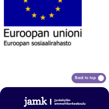
Siirry
Back to top
takaisin
sivun
alkuun
www.jamk.fi