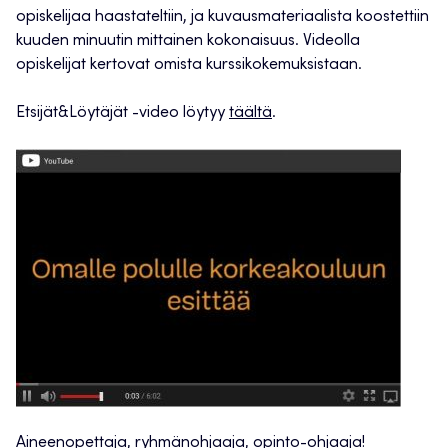
opiskelijaa haastateltiin, ja kuvausmateriaalista koostettiin
kuuden minuutin mittainen kokonaisuus. Videolla
opiskelijat kertovat omista kurssikokemuksistaan.
Etsijät&Löytäjät -video löytyy
täältä
.
Aineenopettaja, ryhmänohjaaja, opinto-ohjaaja!