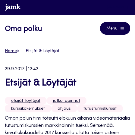
Siirry
www.jamk.fi
Journals
suoraan
sisältöön
Oma polku
Menu
Home
Etsijät & Löytäjät
29.9.2017 | 12:42
Etsijät & Löytäjät
etsijät-löytäjät
jatko-opinnot
kurssikokemukset
ohjaus
tutustumiskurssit
Oman polun tiimi toteutti elokuun aikana videomateriaalia
tutustumiskurssien markkinoinnin tueksi. Seitsemää,
kevätlukukaudella 2017 kursseilla ollutta toisen asteen