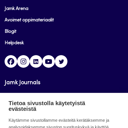
Jamk Arena
Avoimet oppimateriaalit
Blogit
Helpdesk
Facebook
Instagram
LinkedIn
Youtube
Twitter
Jamk Journals
Jamkin verkkolehdet ovat julkisia ja maksuttomasti
Tietoa sivustolla käytetyistä
luettavissa. Verkkolehtien tarkoituksena on tukea
evästeistä
opetusta sekä tutkimus-, kehitys- ja
Käytämme sivustollamme evästeitä kerätäksemme ja
innovaatiotoimintaa.
analysoidaksemme sivuston suorituskykyä ja käyttöä,