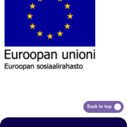
Siirry
Back to top
takaisin
sivun