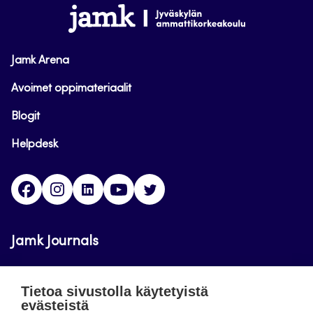
alkuun
www.jamk.fi
Jamk Arena
Avoimet oppimateriaalit
Blogit
Helpdesk
Facebook
Instagram
LinkedIn
Youtube
Twitter
Jamk Journals
Jamkin verkkolehdet ovat julkisia ja maksuttomasti
Tietoa sivustolla käytetyistä
luettavissa. Verkkolehtien tarkoituksena on tukea
evästeistä