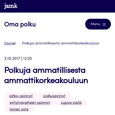
Siirry
www.jamk.fi
Journals
suoraan
sisältöön
Oma polku
Menu
Home
Polkuja ammatillisesta ammattikorkeakouluun
3.10.2017 | 12:20
Polkuja ammatillisesta
ammattikorkeakouluun
jatko-opinnot
polkuopinnot
siirtymävaiheen opinnot
sujuva väylä
toinen aste