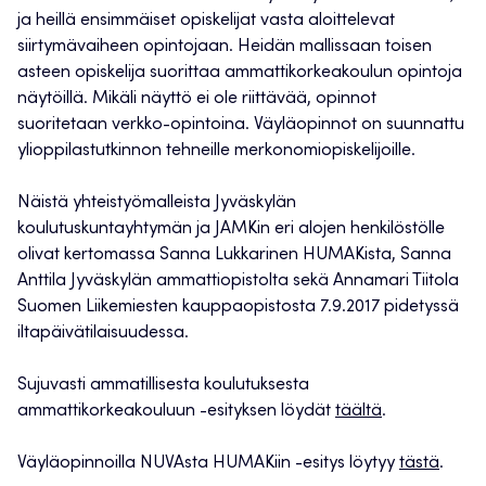
ja heillä ensimmäiset opiskelijat vasta aloittelevat
siirtymävaiheen opintojaan. Heidän mallissaan toisen
asteen opiskelija suorittaa ammattikorkeakoulun opintoja
näytöillä. Mikäli näyttö ei ole riittävää, opinnot
suoritetaan verkko-opintoina. Väyläopinnot on suunnattu
ylioppilastutkinnon tehneille merkonomiopiskelijoille.
Näistä yhteistyömalleista Jyväskylän
koulutuskuntayhtymän ja JAMKin eri alojen henkilöstölle
olivat kertomassa Sanna Lukkarinen HUMAKista, Sanna
Anttila Jyväskylän ammattiopistolta sekä Annamari Tiitola
Suomen Liikemiesten kauppaopistosta 7.9.2017 pidetyssä
iltapäivätilaisuudessa.
Sujuvasti ammatillisesta koulutuksesta
ammattikorkeakouluun -esityksen löydät
täältä
.
Väyläopinnoilla NUVAsta HUMAKiin -esitys löytyy
tästä
.