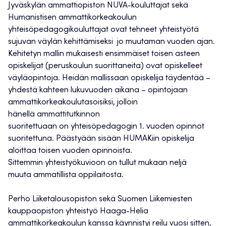
Jyväskylän ammattiopiston NUVA-kouluttajat sekä
Humanistisen ammattikorkeakoulun
yhteisöpedagogikouluttajat ovat tehneet yhteistyötä
sujuvan väylän kehittämiseksi jo muutaman vuoden ajan.
Kehitetyn mallin mukaisesti ensimmäiset toisen asteen
opiskelijat (peruskoulun suorittaneita) ovat opiskelleet
väyläopintoja. Heidän mallissaan opiskelija täydentää –
yhdestä kahteen lukuvuoden aikana – opintojaan
ammattikorkeakoulutasoisiksi, jolloin
hänellä ammattitutkinnon
suoritettuaan on yhteisöpedagogin 1. vuoden opinnot
suoritettuna. Päästyään sisään HUMAKiin opiskelija
aloittaa toisen vuoden opinnoista.
Sittemmin yhteistyökuvioon on tullut mukaan neljä
muuta ammatillista oppilaitosta.
Perho Liiketalousopiston sekä Suomen Liikemiesten
kauppaopiston yhteistyö Haaga-Helia
ammattikorkeakoulun kanssa käynnistyi reilu vuosi sitten,