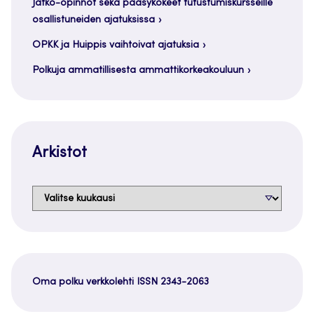
Jatko-opinnot sekä pääsykokeet tutustumiskursseille
osallistuneiden ajatuksissa
OPKK ja Huippis vaihtoivat ajatuksia
Polkuja ammatillisesta ammattikorkeakouluun
Arkistot
Arkistot
Oma polku verkkolehti ISSN 2343-2063