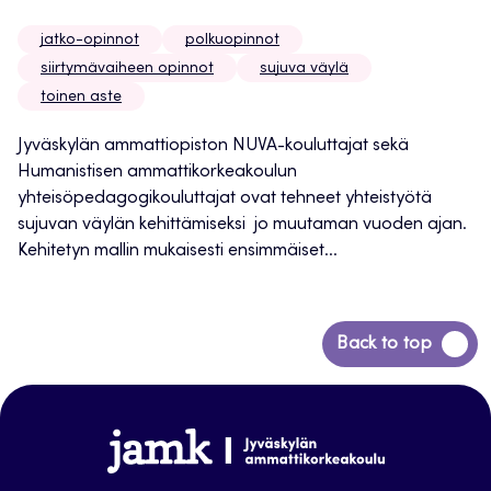
jatko-opinnot
polkuopinnot
siirtymävaiheen opinnot
sujuva väylä
toinen aste
Jyväskylän ammattiopiston NUVA-kouluttajat sekä
Humanistisen ammattikorkeakoulun
yhteisöpedagogikouluttajat ovat tehneet yhteistyötä
sujuvan väylän kehittämiseksi jo muutaman vuoden ajan.
Kehitetyn mallin mukaisesti ensimmäiset...
Siirry
Back to top
takaisin
sivun
alkuun
www.jamk.fi