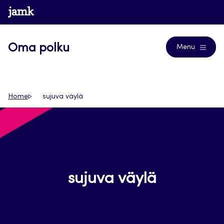
Siirry
www.jamk.fi
Journals
suoraan
sisältöön
Oma polku
Menu
Home
sujuva väylä
sujuva väylä