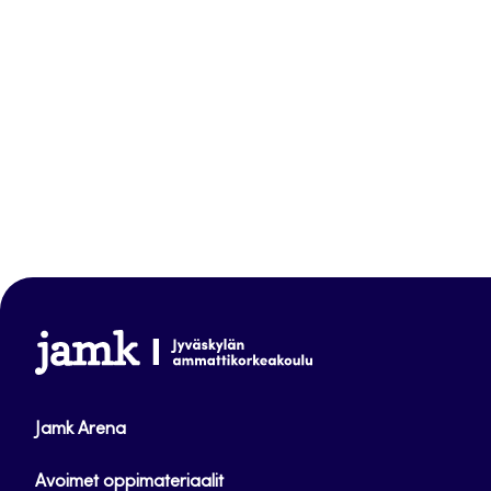
www.jamk.fi
Jamk Arena
Avoimet oppimateriaalit