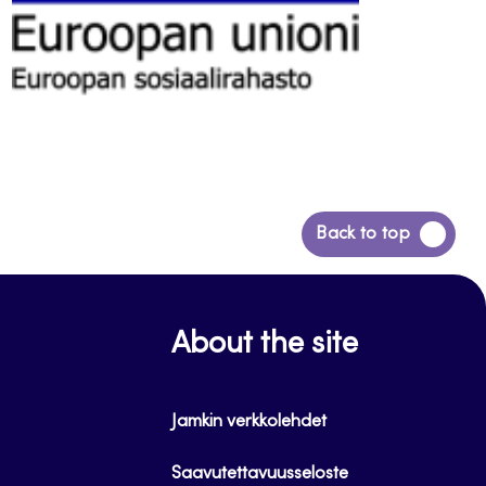
Siirry
Back to top
takaisin
sivun
alkuun
About the site
Jamkin verkkolehdet
Saavutettavuusseloste