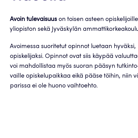
Avoin tulevaisuus
on toisen asteen opiskelijoil
yliopiston sekä Jyväskylän ammattikorkeakoul
Avoimessa suoritetut opinnot luetaan hyväksi, 
opiskelijaksi. Opinnot ovat siis käypää valuutt
voi mahdollistaa myös suoran pääsyn tutkinto-o
vaille opiskelupaikkaa eikä pääse töihin, niin
parissa ei ole huono vaihtoehto.