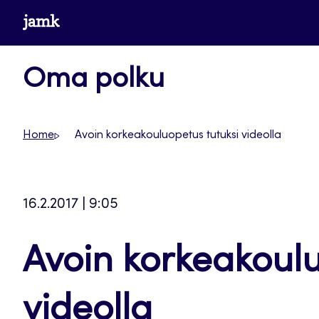
Siirry
www.jamk.fi
suoraan
sisältöön
Oma polku
Home
Avoin korkeakouluopetus tutuksi videolla
16.2.2017 | 9:05
Avoin korkeakoulu
videolla