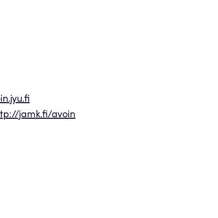
n.jyu.fi
tp://jamk.fi/avoin