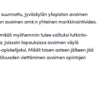
le suunnattu, Jyväskylän yliopiston avoimen
un avoimen amk:n yhteinen markkinointivideo.
mikäli myöhemmin tulee valituksi tutkinto-
aa. Joissain tapauksissa avoimen väylä
piskelijaksi. Mikäli toisen asteen jälkeen jää
 välivuoden viettäminen avoimen opintojen