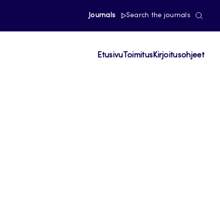
Journals
Search the journals
Etusivu
Toimitus
Kirjoitusohjeet