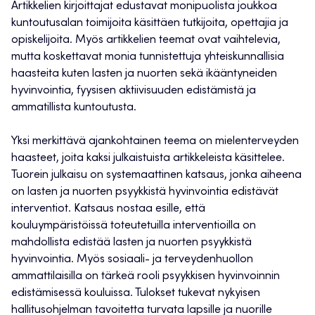
Artikkelien kirjoittajat edustavat monipuolista joukkoa
kuntoutusalan toimijoita käsittäen tutkijoita, opettajia ja
opiskelijoita. Myös artikkelien teemat ovat vaihtelevia,
mutta koskettavat monia tunnistettuja yhteiskunnallisia
haasteita kuten lasten ja nuorten sekä ikääntyneiden
hyvinvointia, fyysisen aktiivisuuden edistämistä ja
ammatillista kuntoutusta.
Yksi merkittävä ajankohtainen teema on mielenterveyden
haasteet, joita kaksi julkaistuista artikkeleista käsittelee.
Tuorein julkaisu on systemaattinen katsaus, jonka aiheena
on lasten ja nuorten psyykkistä hyvinvointia edistävät
interventiot. Katsaus nostaa esille, että
kouluympäristöissä toteutetuilla interventioilla on
mahdollista edistää lasten ja nuorten psyykkistä
hyvinvointia. Myös sosiaali- ja terveydenhuollon
ammattilaisilla on tärkeä rooli psyykkisen hyvinvoinnin
edistämisessä kouluissa. Tulokset tukevat nykyisen
hallitusohjelman tavoitetta turvata lapsille ja nuorille