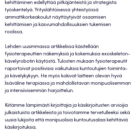
kehittäminen edellyttää pitkäjänteistä ja strategista
työskentelyä. Yrityslähtöisessä yhteistyössä
ammattikorkeakoulut näyttäytyivät osaamisen
kehittämisen ja kasvumahdollisuuksien tukemisen
roolissa.
Lehden uusimmassa artikkelissa käsitellään
fysioterapeuttien näkemyksiä ja kokemuksia exoskeleton-
kävelyrobotin käytöstä. Tulosten mukaan fysioterapeutit
raportoivat positiivisia vaikutuksia kuntoutujien toiminta-
ja kävelykykyyn. He myös kokivat laitteen olevan hyvä
lisäväline terapiassa ja mahdollistavan monipuolisemman
ja intensiivisemmän harjoittelun.
Kiitämme lämpimästi kirjoittajia ja käsikirjoitusten arvioijia
julkaistuista artikkeleista ja toivotamme tervetulleeksi sekä
uusia lukijoita että monipuolisia kuntoutusalaa kehittäviä
käsikirjoituksia.