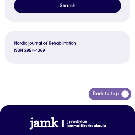
Nordic Journal of Rehabilitation
ISSN 2954-1069
Back
Back to top
to
top
www.jamk.fi