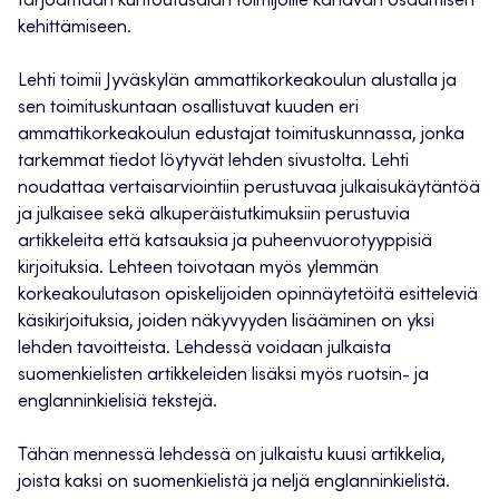
tarjoamaan kuntoutusalan toimijoille kanavan osaamisen
kehittämiseen.
Lehti toimii Jyväskylän ammattikorkeakoulun alustalla ja
sen toimituskuntaan osallistuvat kuuden eri
ammattikorkeakoulun edustajat toimituskunnassa, jonka
tarkemmat tiedot löytyvät lehden sivustolta. Lehti
noudattaa vertaisarviointiin perustuvaa julkaisukäytäntöä
ja julkaisee sekä alkuperäistutkimuksiin perustuvia
artikkeleita että katsauksia ja puheenvuorotyyppisiä
kirjoituksia. Lehteen toivotaan myös ylemmän
korkeakoulutason opiskelijoiden opinnäytetöitä esitteleviä
käsikirjoituksia, joiden näkyvyyden lisääminen on yksi
lehden tavoitteista. Lehdessä voidaan julkaista
suomenkielisten artikkeleiden lisäksi myös ruotsin- ja
englanninkielisiä tekstejä.
Tähän mennessä lehdessä on julkaistu kuusi artikkelia,
joista kaksi on suomenkielistä ja neljä englanninkielistä.