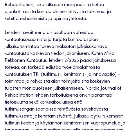
Rehabilitation, joka julkaisee monipuolista tietoa
ajankohtaisista kuntoutukseen liittyvistä tutkimus- ja
kehittämishankkeista ja opinnäytetöistä.
Lehden tavoitteena on osaltaan vahvistaa
kuntoutusosaamista ja tarjota kuntoutusalan
julkaisutoimintaa tukeva maksuton julkaisukanava
kuntoutusta koskevan tiedon jakamiseen. Kuten Mika
Pekkonen Kuntoutus-lehden 2/2023 pääkirjoituksessa
toteaa, on tärkeää edistää työelämälähtöistä
kuntoutuksen TKI (tutkimus-, kehittämis- ja innovaatio) -
toimintaa ja rohkaista alan toimijoita sitä koskevien
tulosten monipuoliseen julkaisemiseen. Nordic Journal of
Rehabilitation lehden tarkoituksena onkin parantaa
tietoisuutta sekä korkeakouluissa että
tutkimusorganisaatioissa tehtävästä soveltavasta
tutkimuksesta ja kehittämistyöstä.​ Julkaisu pyrkii tukemaan
tutkitun tiedon ja käytännön kehittämisen vuoropuhelua ja