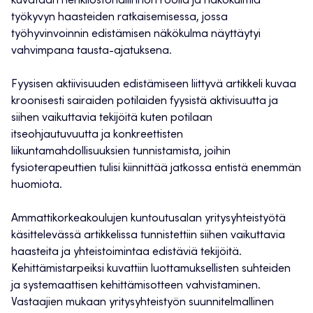
kuvataan henkilöstöhallinnon roolia ja näkökulmia
työkyvyn haasteiden ratkaisemisessa, jossa
työhyvinvoinnin edistämisen näkökulma näyttäytyi
vahvimpana tausta-ajatuksena.
Fyysisen aktiivisuuden edistämiseen liittyvä artikkeli kuvaa
kroonisesti sairaiden potilaiden fyysistä aktivisuutta ja
siihen vaikuttavia tekijöitä kuten potilaan
itseohjautuvuutta ja konkreettisten
liikuntamahdollisuuksien tunnistamista, joihin
fysioterapeuttien tulisi kiinnittää jatkossa entistä enemmän
huomiota.
Ammattikorkeakoulujen kuntoutusalan yritysyhteistyötä
käsittelevässä artikkelissa tunnistettiin siihen vaikuttavia
haasteita ja yhteistoimintaa edistäviä tekijöitä.
Kehittämistarpeiksi kuvattiin luottamuksellisten suhteiden
ja systemaattisen kehittämisotteen vahvistaminen.
Vastaajien mukaan yritysyhteistyön suunnitelmallinen