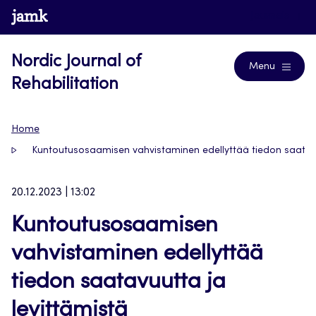
Skip
www.jamk.fi
Journals
to
content
Nordic Journal of
Menu
Rehabilitation
Home
Kuntoutusosaamisen vahvistaminen edellyttää tiedon saatavu
20.12.2023 | 13:02
Kuntoutusosaamisen
vahvistaminen edellyttää
tiedon saatavuutta ja
levittämistä