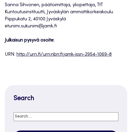
Sanna Sihvonen, päätoimittaja, yliopettaja, TtT
Kuntoutusinstituutti, Jyväskylän ammattikorkeakoulu
Piippukatu 2, 40100 Jyväskylä
etunimi.sukunimi@jamk.fi
Julkaisun pysyvä osoite:
URN:
http://urn.fi/urn:nbn:fi:jamk-issn-2954-1069-8
Search
Search
for: