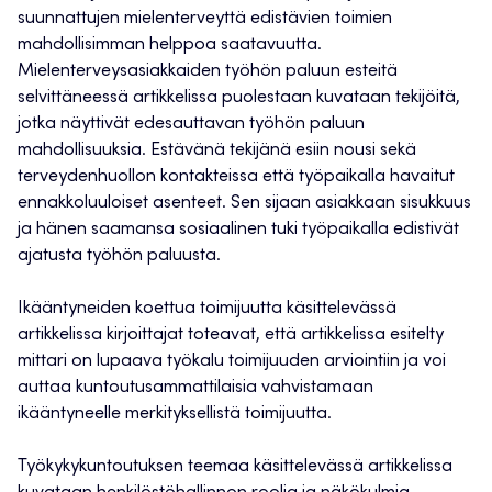
suunnattujen mielenterveyttä edistävien toimien
mahdollisimman helppoa saatavuutta.
Mielenterveysasiakkaiden työhön paluun esteitä
selvittäneessä artikkelissa puolestaan kuvataan tekijöitä,
jotka näyttivät edesauttavan työhön paluun
mahdollisuuksia. Estävänä tekijänä esiin nousi sekä
terveydenhuollon kontakteissa että työpaikalla havaitut
ennakkoluuloiset asenteet. Sen sijaan asiakkaan sisukkuus
ja hänen saamansa sosiaalinen tuki työpaikalla edistivät
ajatusta työhön paluusta.
Ikääntyneiden koettua toimijuutta käsittelevässä
artikkelissa kirjoittajat toteavat, että artikkelissa esitelty
mittari on lupaava työkalu toimijuuden arviointiin ja voi
auttaa kuntoutusammattilaisia vahvistamaan
ikääntyneelle merkityksellistä toimijuutta.
Työkykykuntoutuksen teemaa käsittelevässä artikkelissa