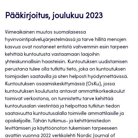
Pääkirjoitus, joulukuu 2023
Viimeaikainen muutos suomalaisessa
hyvinvointipalvelujärjestelmässä ja tarve hillitä menojen
kasvua ovat nostaneet entistä vahvemmin esiin tarpeen
kehittää kuntoutusta vastaamaan laajoihin
yhteiskunnallisiin haasteisiin. Kuntoutuksen uudistamisen
perustana tulee olla tutkittu tieto, joka on kuntoutuksen
toimijoiden saatavilla ja siten helposti hyödynnettävissä.
Kuntoutuksen osaamiskeskittymässä (OsKu), jossa
kuntoutuksen koulutusta antavat ammattikorkeakoulut
toimivat verkostona, on tunnistettu tarve kehittää
kuntoutusalan viestintää ja helpottaa tutkitun tiedon
saatavuutta kuntoutusalalla toimiville ammattilaisille ja
opiskelijoille. Tähän tutkimus- ja kehittämistiedon
levittämisen ja käyttöönoton tukemisen tarpeeseen
avattiin vuonna 2022 verkkolehti Nordic Journal of