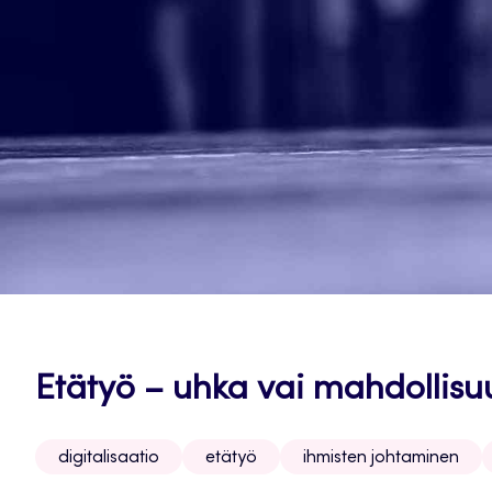
Etätyö – uhka vai mahdollisu
digitalisaatio
etätyö
ihmisten johtaminen