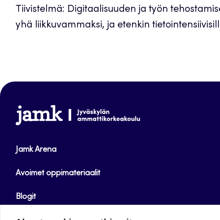
Tiivistelmä: Digitaalisuuden ja työn tehosta
yhä liikkuvammaksi, ja etenkin tietointensiivisil
www.jamk.fi
Jamk Arena
Avoimet oppimateriaalit
Blogit