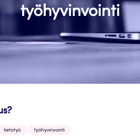
työhyvinvointi
us?
tietotyö
työhyvinvointi