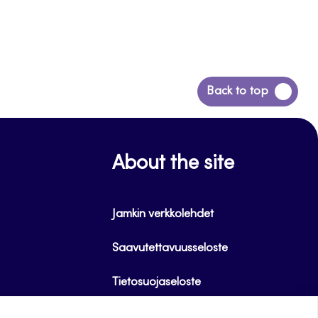
Back
Back to top
to
top
About the site
Jamkin verkkolehdet
Saavutettavuusseloste
Tietosuojaseloste
Evästeet