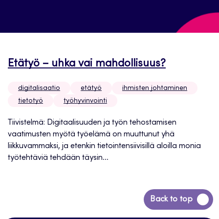
Etätyö – uhka vai mahdollisuus?
digitalisaatio
etätyö
ihmisten johtaminen
tietotyö
työhyvinvointi
Tiivistelmä: Digitaalisuuden ja työn tehostamisen
vaatimusten myötä työelämä on muuttunut yhä
liikkuvammaksi, ja etenkin tietointensiivisillä aloilla monia
työtehtäviä tehdään täysin...
Back
Back to top
to