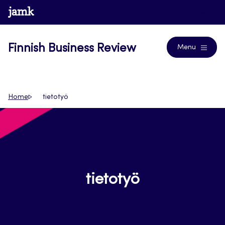
Skip
www.jamk.fi
Journals
to
content
Finnish Business Review
Menu
Home
tietotyö
tietotyö