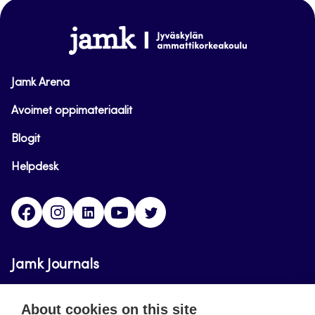
top
www.jamk.fi
Jamk Arena
Avoimet oppimateriaalit
Blogit
Helpdesk
Facebook
Instagram
LinkedIn
Youtube
Twitter
Jamk Journals
Jamk Journals support teaching and research,
About cookies on this site