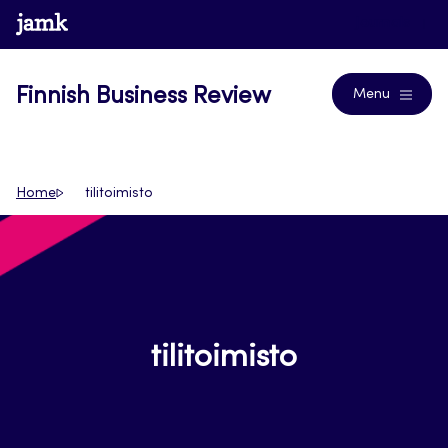
Skip
www.jamk.fi
Journals
to
content
Finnish Business Review
Menu
Home
tilitoimisto
tilitoimisto