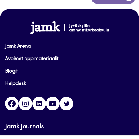
to
top
www.jamk.fi
Jamk Arena
Avoimet oppimateriaalit
Blogit
Helpdesk
Facebook
Instagram
LinkedIn
Youtube
Twitter
Jamk Journals