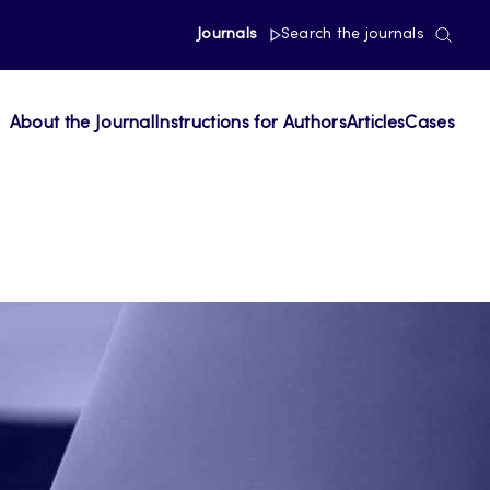
Journals
Search the journals
About the Journal
Instructions for Authors
Articles
Cases