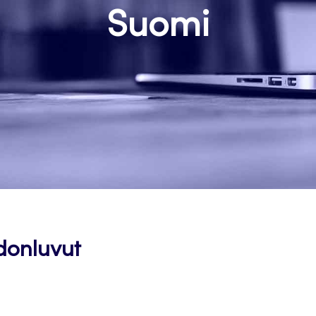
Suomi
onluvut