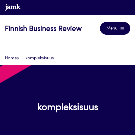
Skip
www.jamk.fi
Journals
to
content
Finnish Business Review
Menu
Home
kompleksisuus
kompleksisuus