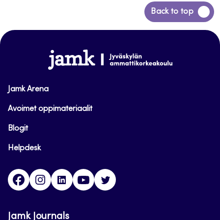
Back
Back to top
to
top
www.jamk.fi
Jamk Arena
Avoimet oppimateriaalit
Blogit
Helpdesk
Facebook
Instagram
LinkedIn
Youtube
Twitter
Jamk Journals