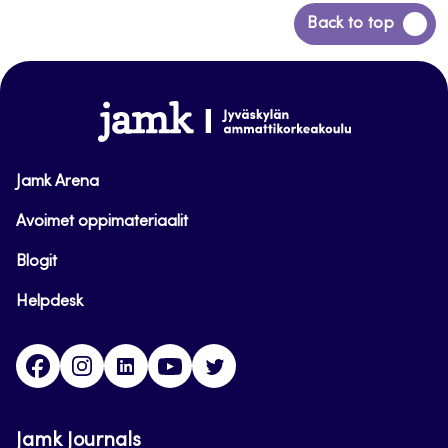
Back
Back to top
to
top
www.jamk.fi
Jamk Arena
Avoimet oppimateriaalit
Blogit
Helpdesk
Facebook
Instagram
LinkedIn
Youtube
Twitter
Jamk Journals