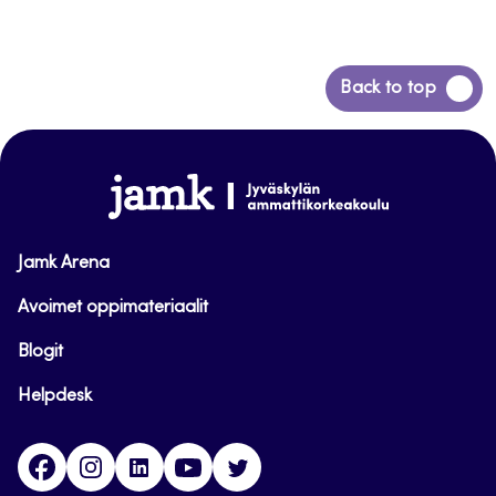
Back
Back to top
to
top
www.jamk.fi
Jamk Arena
Avoimet oppimateriaalit
Blogit
Helpdesk
Facebook
Instagram
LinkedIn
Youtube
Twitter