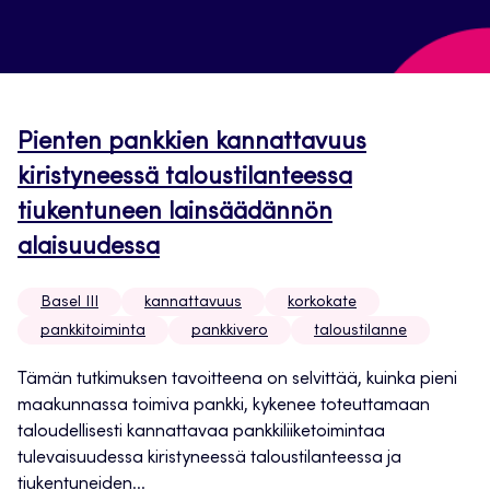
Pienten pankkien kannattavuus
kiristyneessä taloustilanteessa
tiukentuneen lainsäädännön
alaisuudessa
Basel III
kannattavuus
korkokate
pankkitoiminta
pankkivero
taloustilanne
Tämän tutkimuksen tavoitteena on selvittää, kuinka pieni
maakunnassa toimiva pankki, kykenee toteuttamaan
taloudellisesti kannattavaa pankkiliiketoimintaa
tulevaisuudessa kiristyneessä taloustilanteessa ja
tiukentuneiden...