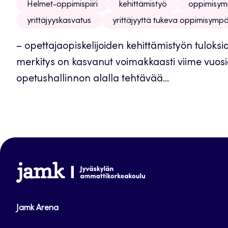
Helmet-oppimispiiri
kehittämistyö
oppimisym
yrittäjyyskasvatus
yrittäjyyttä tukeva oppimisympä
– opettajaopiskelijoiden kehittämistyön tuloksia
merkitys on kasvanut voimakkaasti viime vuosie
opetushallinnon alalla tehtävää...
www.jamk.fi
Jamk Arena