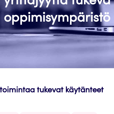
yrittäjyyttä tukeva
oppimisympäristö
 toimintaa tukevat käytänteet