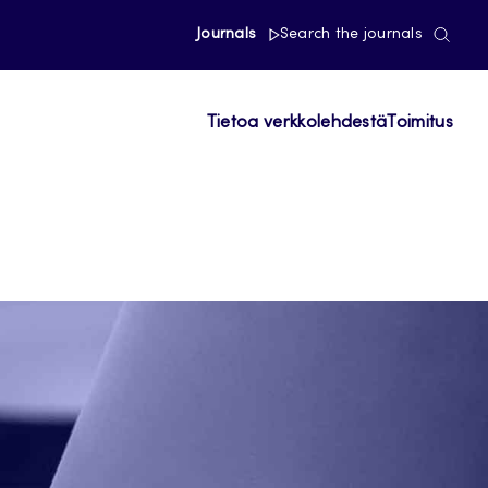
Journals
Search the journals
Tietoa verkkolehdestä
Toimitus