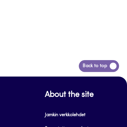
Siirry
Back to top
takaisin
sivun
alkuun
About the site
Jamkin verkkolehdet