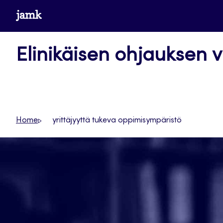
Siirry
www.jamk.fi
suoraan
sisältöön
Elinikäisen ohjauksen v
Home
yrittäjyyttä tukeva oppimisympäristö