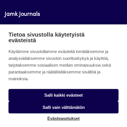
Jamk Journals
Jamkin verkkolehdet ovat julkisia ja maksuttomasti
Tietoa sivustolla käytetyistä
luettavissa. Verkkolehtien tarkoituksena on tukea
evästeistä
opetusta sekä tutkimus-, kehitys- ja
Käytämme sivustollamme evästeitä kerätäksemme ja
innovaatiotoimintaa.
analysoidaksemme sivuston suorituskykyä ja käyttöä,
tarjotaksemme sosiaalisen median ominaisuuksia sekä
About the site
parantaaksemme ja räätälöidäksemme sisältöä ja
mainoksia.
Jamkin verkkolehdet
Saavutettavuusseloste
Salli kaikki evästeet
Tietosuojaseloste
Salli vain välttämätön
Evästeet
Evästeasetukset