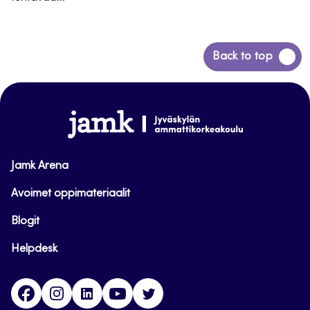
Siirry
Back to top
takaisin
sivun
alkuun
www.jamk.fi
Jamk Arena
Avoimet oppimateriaalit
Blogit
Helpdesk
Facebook
Instagram
LinkedIn
Youtube
Twitter