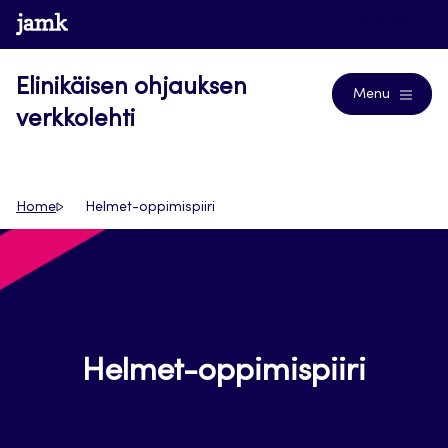
Siirry
www.jamk.fi
Journals
suoraan
sisältöön
Elinikäisen ohjauksen
Menu
verkkolehti
Home
Helmet-oppimispiiri
Helmet-oppimispiiri