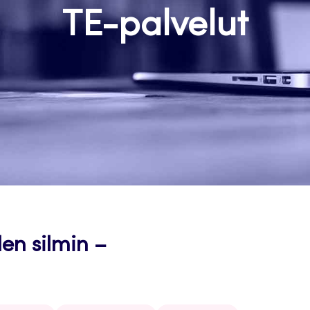
TE-palvelut
en silmin –