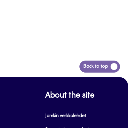
Siirry
Back to top
takaisin
sivun
alkuun
About the site
Jamkin verkkolehdet