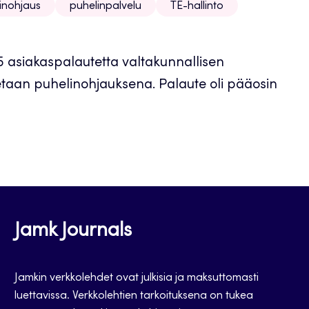
inohjaus
puhelinpalvelu
TE-hallinto
5 asiakaspalautetta valtakunnallisen
tetaan puhelinohjauksena. Palaute oli pääosin
Jamk Journals
Jamkin verkkolehdet ovat julkisia ja maksuttomasti
luettavissa. Verkkolehtien tarkoituksena on tukea