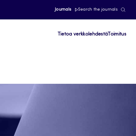
Journals
Search the journals
Tietoa verkkolehdestä
Toimitus