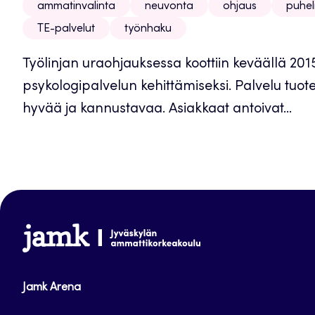
ammatinvalinta
neuvonta
ohjaus
puhel
TE-palvelut
työnhaku
Työlinjan uraohjauksessa koottiin keväällä 201
psykologipalvelun kehittämiseksi. Palvelu tuo
hyvää ja kannustavaa. Asiakkaat antoivat...
www.jamk.fi
Jamk Arena