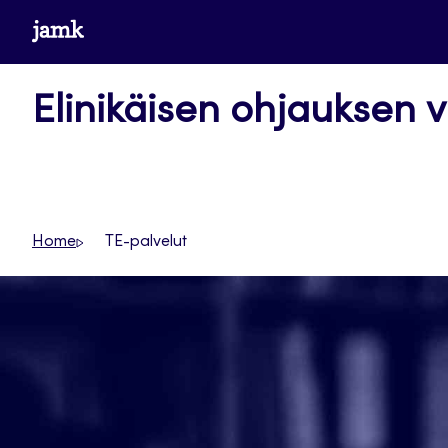
Siirry
www.jamk.fi
suoraan
sisältöön
Elinikäisen ohjauksen v
Home
TE-palvelut