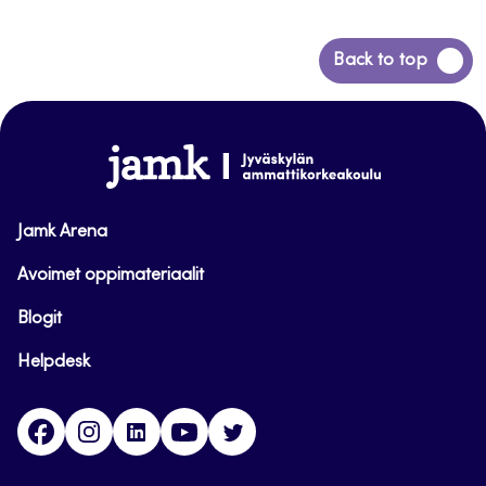
Siirry
Back to top
takaisin
sivun
alkuun
www.jamk.fi
Jamk Arena
Avoimet oppimateriaalit
Blogit
Helpdesk
Facebook
Instagram
LinkedIn
Youtube
Twitter