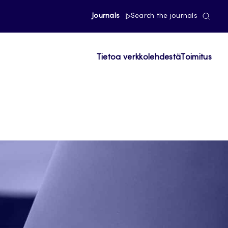
Journals
Search the journals
Tietoa verkkolehdestä
Toimitus