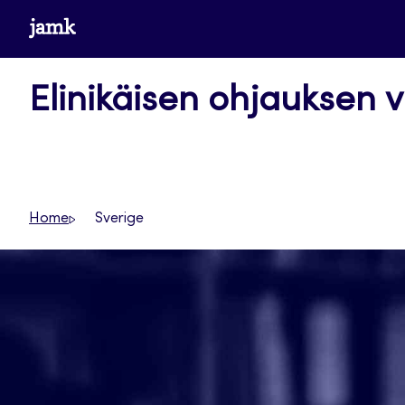
Siirry
www.jamk.fi
suoraan
sisältöön
Elinikäisen ohjauksen v
Home
Sverige