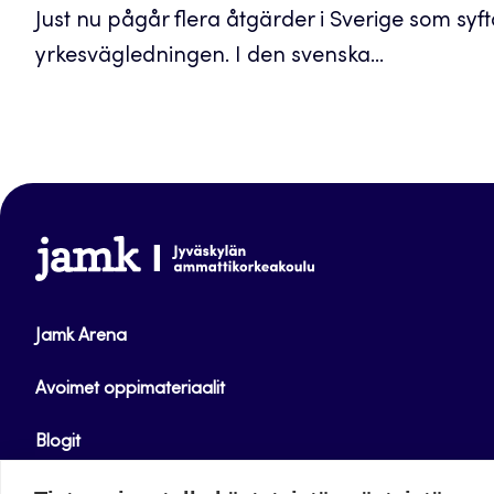
Just nu pågår flera åtgärder i Sverige som syfta
yrkesvägledningen. I den svenska...
www.jamk.fi
Jamk Arena
Avoimet oppimateriaalit
Blogit