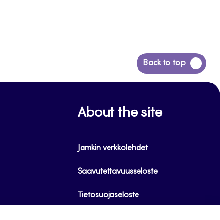
Siirry
Back to top
takaisin
sivun
alkuun
About the site
Jamkin verkkolehdet
Saavutettavuusseloste
Tietosuojaseloste
Evästeet