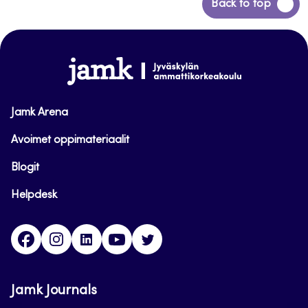
Siirry
Back to top
takaisin
sivun
alkuun
www.jamk.fi
Jamk Arena
Avoimet oppimateriaalit
Blogit
Helpdesk
Facebook
Instagram
LinkedIn
Youtube
Twitter
Jamk Journals