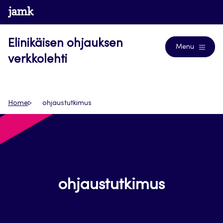
Siirry
www.jamk.fi
Journals
suoraan
sisältöön
Elinikäisen ohjauksen
Menu
verkkolehti
Home
ohjaustutkimus
ohjaustutkimus