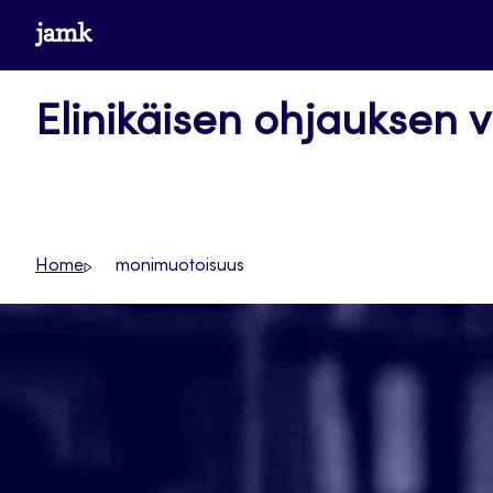
Siirry
www.jamk.fi
suoraan
sisältöön
Elinikäisen ohjauksen v
Home
monimuotoisuus