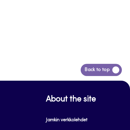
Siirry
Back to top
takaisin
sivun
alkuun
About the site
Jamkin verkkolehdet