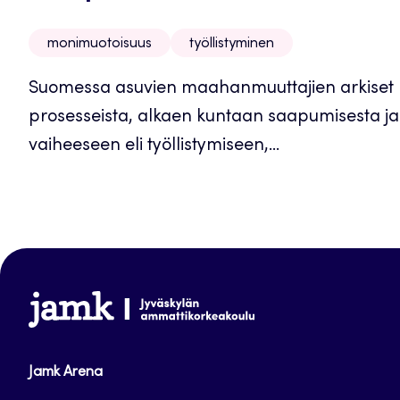
monimuotoisuus
työllistyminen
Suomessa asuvien maahanmuuttajien arkiset 
prosesseista, alkaen kuntaan saapumisesta j
vaiheeseen eli työllistymiseen,...
www.jamk.fi
Jamk Arena