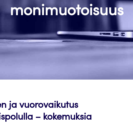
monimuotoisuus
n ja vuorovaikutus
polulla – kokemuksia