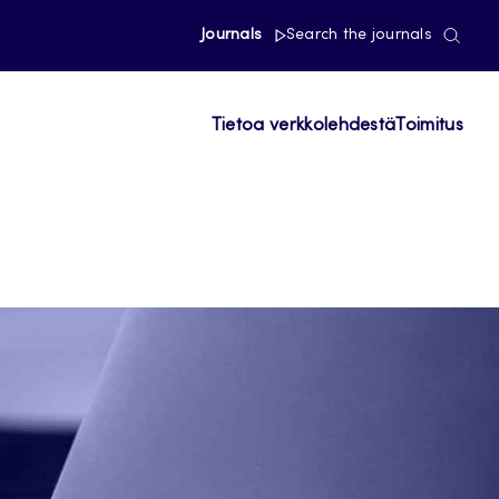
Journals
Search the journals
Tietoa verkkolehdestä
Toimitus