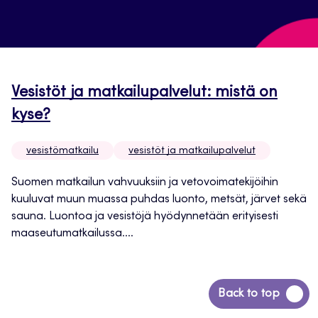
Vesistöt ja matkailupalvelut: mistä on
kyse?
vesistömatkailu
vesistöt ja matkailupalvelut
Suomen matkailun vahvuuksiin ja vetovoimatekijöihin
kuuluvat muun muassa puhdas luonto, metsät, järvet sekä
sauna. Luontoa ja vesistöjä hyödynnetään erityisesti
maaseutumatkailussa....
Siirry
Back to top
takaisin