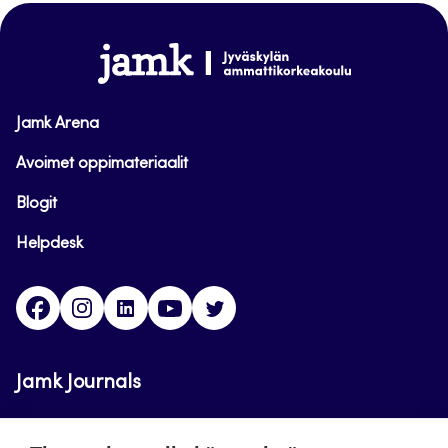
sivun
alkuun
www.jamk.fi
Jamk Arena
Avoimet oppimateriaalit
Blogit
Helpdesk
Facebook
Instagram
LinkedIn
Youtube
Twitter
Jamk Journals
Jamkin verkkolehdet ovat julkisia ja maksuttomasti