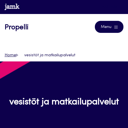
Siirry
www.jamk.fi
Journals
suoraan
sisältöön
Propelli
Menu
Home
vesistöt ja matkailupalvelut
vesistöt ja matkailupalvelut